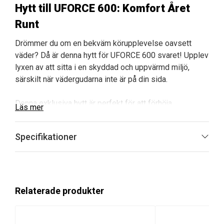
Hytt till UFORCE 600: Komfort Året
Runt
Drömmer du om en bekväm körupplevelse oavsett
väder? Då är denna hytt för UFORCE 600 svaret! Upplev
lyxen av att sitta i en skyddad och uppvärmd miljö,
särskilt när vädergudarna inte är på din sida.
Denna exklusiva hytt är perfekt för att förhöja
Läs mer
användarupplevelsen av din UFORCE 600. Varje detalj
och funktion har designats för att ge dig optimal
Specifikationer
komfort, säkerhet och användarvänlighet.
Fördelar med Hytt till UFORCE 600:
Komplett Skydd:
Från vinterfrost till
Relaterade produkter
sommarregn, denna hytt håller dig bekväm i alla
klimat.
Kvalitetsmaterial:
Tillverkad av högkvalitativa