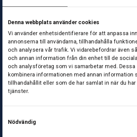
–
fr
e
Denna webbplats använder cookies
d
Vi använder enhetsidentifierare för att anpassa in
a
g:
annonserna till användarna, tillhandahålla funktion
0
och analysera vår trafik. Vi vidarebefordrar även s
8:
och annan information från din enhet till de socia
0
och analysföretag som vi samarbetar med. Dessa k
0
kombinera informationen med annan information 
–
tillhandahållit eller som de har samlat in när du ha
1
tjänster.
7:
0
0
Samtyckesval
Nödvändig
B
ut