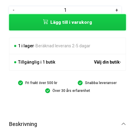
Hytt
-
+
till
Lägg till i varukorg
UFORCE
600
mängd
1 i lager
Beräknad leverans 2-5 dagar
Tillgänglig i 1 butik
Välj din butik
Fri frakt över 500 kr
Snabba leveranser
Över 30 års erfarenhet
Beskrivning