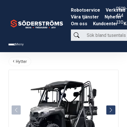
0500-
Robotservice
Verkstad
414
Våra tjänster
Nyheter
130
Om oss
Kundcenter
K
Sök
bland
Meny
tusentals
produkter
Hytter