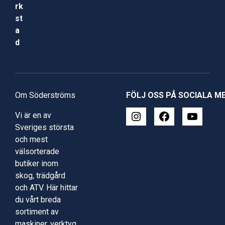
rk
st
a
d
Om Söderströms
FÖLJ OSS PÅ SOCIALA M
Vi är en av
Sveriges största
och mest
välsorterade
butiker inom
skog, trädgård
och ATV. Här hittar
du vårt breda
sortiment av
maskiner, verktyg,