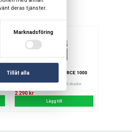
vänt deras tjänster.
Marknadsföring
ydd och njut av både säkerhet och stil!
Tillåt alla
Främre Stötfångare ZFORCE 1000
SPORT
Skydda maskinen från slag och skador
I lager
2 290
kr
Lägg till