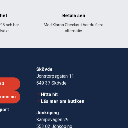
nhet
Betala sen
995 och har
Med Klarna Checkout har du flera
lväxt.
alternativ.
Skövde
Jonstorpsgatan 11
549 37 Skövde
30
Hitta hit
roms.nu
Läs mer om butiken
pport
Jönköping
Kämpevägen 29
553 02 Jönköping