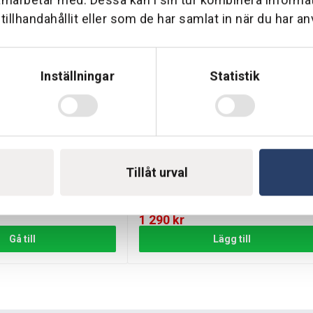
tt ta bort smuts och skräp.
ndet för optimal säkerhet.
illhandahållit eller som de har samlat in när du har an
vslängden på stötskydden.
00
Inställningar
Statistik
 på svårforcerade stigar och terränger.
 säkerhetsnivå för sin UFORCE 600.
dd med en uppgradering av UTV:s utseende.
t ge den det skydd den förtjänar. Uppgradera idag med våra sidosk
Tillåt urval
it för U600
Främre Stötfångare CFORCE 625
Beställningsvara
1 290
kr
Gå till
Lägg till