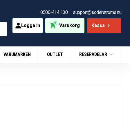
0500-414 130
support@soderstroms.nu
0
Logga in
Varukorg
Kassa
VARUMÄRKEN
OUTLET
RESERVDELAR