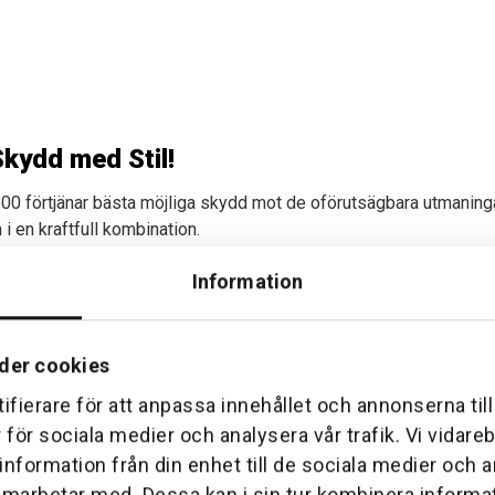
kydd med Stil!
 600 förtjänar bästa möjliga skydd mot de oförutsägbara utmaning
 i en kraftfull kombination.
Information
t stå emot både stötar och slag.
tiv look.
der cookies
0, vilket garanterar enkel montering och en snygg passform.
ifierare för att anpassa innehållet och annonserna til
 sidorna av din UTV får jämn skydd.
r för sociala medier och analysera vår trafik. Vi vidar
 information från din enhet till de sociala medier och
amarbetar med. Dessa kan i sin tur kombinera inform