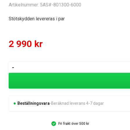
Artikelnummer:
5AS#-801300-6000
Stötskydden levereras i par
2 990
kr
Stötskydd
-
Sida
UFORCE
600
mängd
Beställningsvara
Beräknad leverans 4-7 dagar
Fri frakt över 500 kr