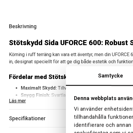
Beskrivning
Stötskydd Sida UFORCE 600: Robust S
Körning i ruff terräng kan vara ett äventyr, men din UFORCE
in, designat speciellt för att ge dig både estetik och funktion
Samtycke
Fördelar med Stötskydd Sida UFORCE 600
Maximalt Skydd:
Tillverkad av slitstarkt stål, redo at
Snygg Finish:
Svartlackerade för en polerad och attrak
Denna webbplats använ
Läs mer
Perfekt Passform:
Designad speciellt för UFORCE 60
Vi använder enhetsident
Komplett Kit:
Stötskydden levereras i par, så att båda
tillhandahålla funktione
Specifikationer
Tips för Användning och Underhåll
identifierare och annan
analysföretag som vi s