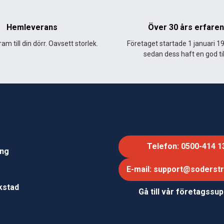
Hemleverans
Över 30 års erfare
am till din dörr. Oavsett storlek.
Företaget startade 1 januari 1
sedan dess haft en god til
Telefon: 0500-414 1
ing
E-mail: support@soderst
e
rkstad
Gå till vår företagssu