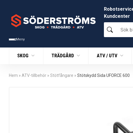
Robotservic
Kundcenter
Sök
bland
tusentals
Meny
produkter
SKOG
TRÄDGÅRD
ATV / UTV
Hem
»
ATV-tillbehör
»
Stötfångare
»
Stötskydd Sida UFORCE 600