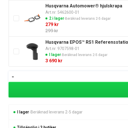
priset
priset
Husqvarna Automower® hjulskrapa
var:
är:
Art.nr: 5462600-01
3
2
2 i lager
Beräknad leverans 2-5 dagar
088 kr.
649 kr.
Det
Det
279
kr
ursprungliga
nuvarande
299
kr
priset
priset
Husqvarna EPOS™ RS1 Referensstati
var:
är:
Art.nr: 9707598-01
299 kr.
279 kr.
I lager
Beräknad leverans 2-5 dagar
3 690
kr
Husqvarna
-
Automower®
308V
mängd
I lager
Beräknad leverans 2-5 dagar
Tillgänglig i 3 butiker