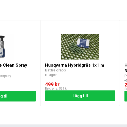
e Clean Spray
Husqvarna Hybridgräs 1x1 m
H
Bättre grepp
3
I lager
gsspray
P
499
kr
Rek. pris:
569
kr
R
Lägg till
 till