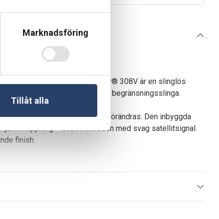
Marknadsföring
dre av dig än tidigare. Automower® 308V är en slinglös
 och pålitlig klippning – helt utan begränsningsslinga.
Tillåt alla
er som kan justeras när trädgården förändras. Den inbyggda
ler jämn klippning – även i områden med svag satellitsignal.
ande finish.
mal insats.