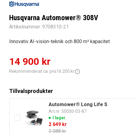
Husqvarna Automower® 308V
Artikelnummer:
9708310-21
Innovativ AI-vision-teknik och 800 m² kapacitet
Det
Det
14 900
kr
ursprungliga
nuvarande
Rekommenderat ca. pris
16 200
kr
priset
priset
Tillvalsprodukter
var:
är:
Automower® Long Life S
Art.nr: 50000-03-87
16
14
I lager
Det
Det
2 649
kr
200 kr.
900 kr.
ursprungliga
nuvarande
3 088
kr