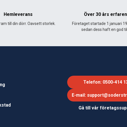
Hemleverans
Över 30 års erfare
am till din dörr. Oavsett storlek.
Företaget startade 1 januari 1
sedan dess haft en god til
Telefon: 0500-414 1
ing
E-mail: support@soderst
e
rkstad
Gå till vår företagssu