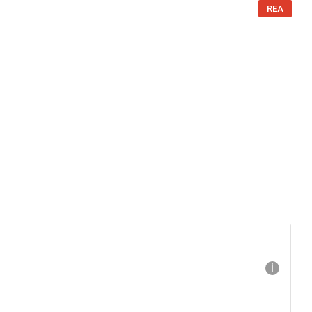
REA
ℹ