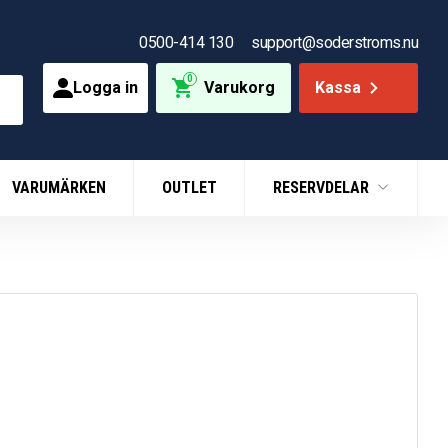
0500-414 130
support@soderstroms.nu
0
Logga in
Varukorg
Kassa
VARUMÄRKEN
OUTLET
RESERVDELAR