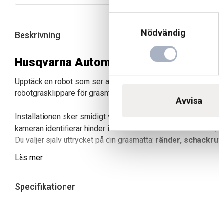
ursprungliga
nuvarande
Samtyckesval
priset
priset
var:
är:
Nödvändig
Beskrivning
19
18
400 kr.
590 kr.
Husqvarna Automower® 308V – slinglö
Upptäck en robot som ser allt! Denna uppdaterade bästsälja
robotgräsklippare för gräsmattor upp till
800 m²
, utrustad 
Avvisa
Installationen sker smidigt via
Automower® Connect-app
kameran identifierar hinder i realtid och undviker kollisione
Du väljer själv uttrycket på din gräsmatta:
ränder, schackrut
Läs mer
Perfekt för dig som vill ha en intelligent, flexibel och fra
Specifikationer
Krav: Wi-Fi-täckning över hela gräsytan samt Automower® 