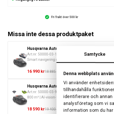
Fri frakt över 500 kr
Missa inte dessa produktpaket
Husqvarna Automower® 308V NERA med Mob
Samtycke
Art.nr: 50000-03-104
Smart navigering och jämn klippning av gräsmattor upp
16 990
kr
18 885
kr
Denna webbplats använ
Det
Det
ursprungliga
nuvarande
Vi använder enhetsident
Husqvarna Automower® 308V Installerat och 
priset
priset
tillhandahålla funktione
Art.nr: 50000-03-92
var:
är:
identifierare och annan
800 m² | AI-vision-teknik
18
16
analysföretag som vi s
885 kr.
990 kr.
18 590
kr
19 400
kr
information som du har t
Det
Det