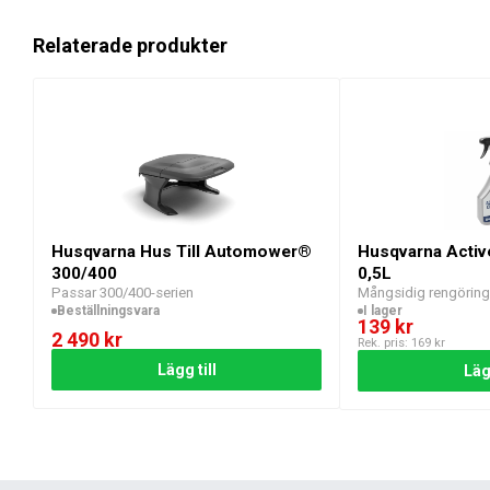
Relaterade produkter
Husqvarna Hus Till Automower®
Husqvarna Activ
300/400
0,5L
Passar 300/400-serien
Mångsidig rengörin
Beställningsvara
I lager
139
kr
2 490
kr
Rek. pris:
169
kr
Lägg till
Lägg