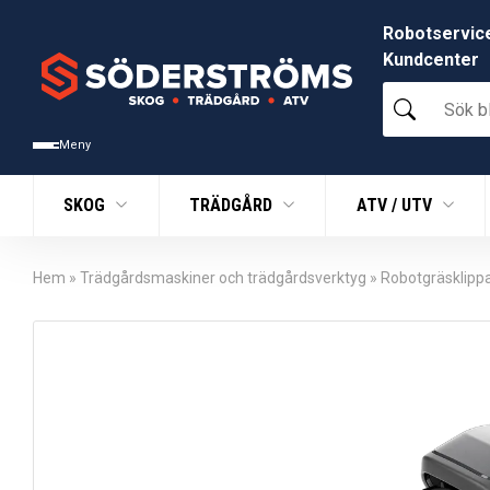
Robotservic
Kundcenter
Sök
bland
tusentals
Meny
produkter
SKOG
TRÄDGÅRD
ATV / UTV
Hem
»
Trädgårdsmaskiner och trädgårdsverktyg
»
Robotgräsklipp