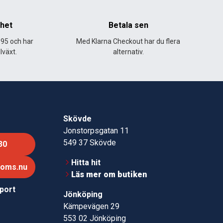
nhet
Betala sen
995 och har
Med Klarna Checkout har du flera
lväxt.
alternativ.
Skövde
Jonstorpsgatan 11
549 37 Skövde
30
Hitta hit
roms.nu
Läs mer om butiken
pport
Jönköping
Kämpevägen 29
553 02 Jönköping