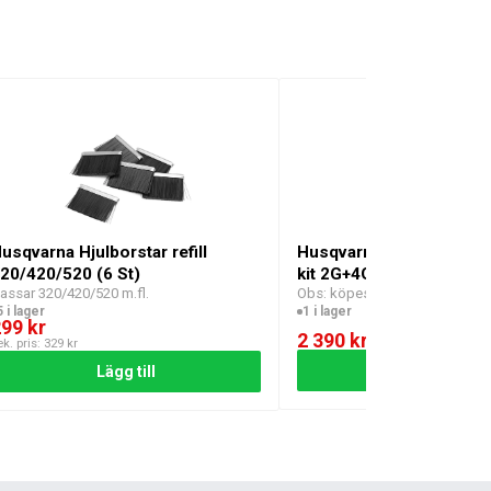
usqvarna Hjulborstar refill
Husqvarna Automower®
20/420/520 (6 St)
kit 2G+4G inkl. eSIM
assar 320/420/520 m.fl.
Obs: köpes endast tillsamma
maskin, ej separat.
5 i lager
1 i lager
299
kr
2 390
kr
ek. pris:
329
kr
Lägg till
Lägg till