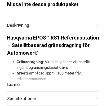
Missa inte dessa produktpaket
Beskrivning
Husqvarna EPOS™ RS1 Referensstation
– Satellitbaserad gränsdragning för
Automower®
Gränsdragning:
Virtuella gränser via satellit,
ingen begränsningskabel krävs
Arbetsområde:
Upp till 100 meter från
referensstationen
Läs mer
Signal:
EPOS™-kommunikation via satellit, ej
beroende av Wi-Fi eller mobilnät
Användningsområde:
Passar privata och
Specifikationer
kommersiella gräsytor