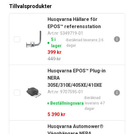
Tillvalsprodukter
Husqvarna Hållare för
EPOS™ referensstation
Art.nr: 5349719-01
ℹ
5 i
Beräknad leverans 2-5
lager
dagar
Det
Det
399
kr
ursprungliga
nuvarande
449
kr
priset
priset
Husqvarna EPOS™ Plug-in
var:
är:
NERA
449 kr.
399 kr.
305E/310E/405XE/410XE
Art.nr: 9707595-01
ℹ
Beräknad
Beställningsvara
leverans 4-7
dagar
5 390
kr
Husqvarna Automower®
Vägghängare NERA