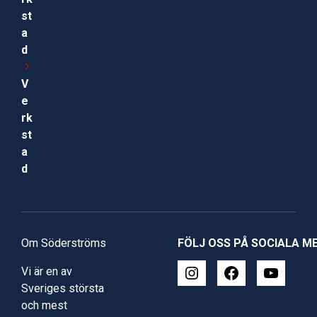
st
a
d
V
e
rk
st
a
d
Om Söderströms
FÖLJ OSS PÅ SOCIALA M
Vi är en av
Sveriges största
och mest