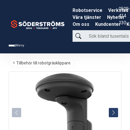
0500-
Robotservice
Verkstad
414
Våra tjänster
Nyheter
130
Om oss
Kundcenter
K
Sök
bland
Meny
tusentals
produkter
Tillbehör till robotgräsklippare