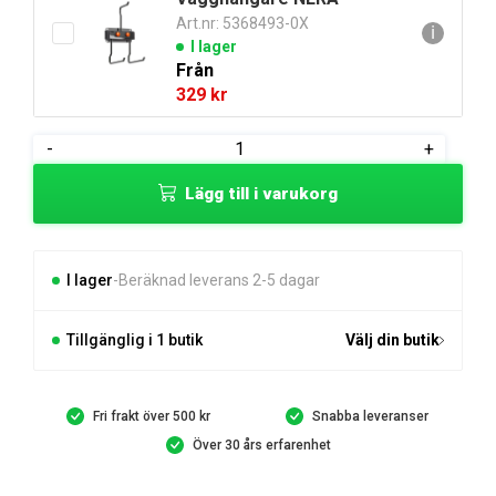
Art.nr: 5368493-0X
ℹ
I lager
Från
329
kr
Husqvarna
-
+
EPOS™
Lägg till i varukorg
RS1
Referensstation
mängd
I lager
Beräknad leverans 2-5 dagar
Tillgänglig i 1 butik
Välj din butik
Fri frakt över 500 kr
Snabba leveranser
Över 30 års erfarenhet