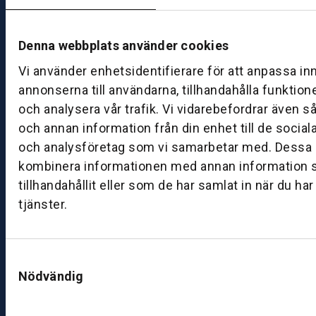
d
M
Denna webbplats använder cookies
ån
d
Vi använder enhetsidentifierare för att anpassa in
a
annonserna till användarna, tillhandahålla funktion
g
och analysera vår trafik. Vi vidarebefordrar även s
–
och annan information från din enhet till de socia
fr
och analysföretag som vi samarbetar med. Dessa k
e
kombinera informationen med annan information 
d
tillhandahållit eller som de har samlat in när du ha
a
g:
tjänster.
0
8:
0
Samtyckesval
0
Nödvändig
–
1