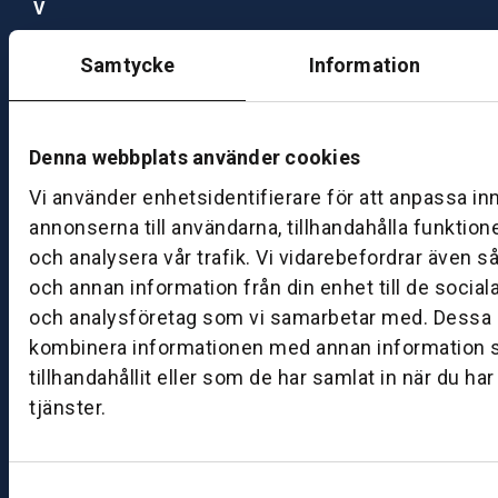
V
e
rk
Samtycke
Information
st
a
d
Denna webbplats använder cookies
M
ån
Vi använder enhetsidentifierare för att anpassa in
d
annonserna till användarna, tillhandahålla funktion
a
och analysera vår trafik. Vi vidarebefordrar även s
g
och annan information från din enhet till de socia
–
och analysföretag som vi samarbetar med. Dessa k
fr
kombinera informationen med annan information 
e
tillhandahållit eller som de har samlat in när du ha
d
tjänster.
a
g:
0
8:
Samtyckesval