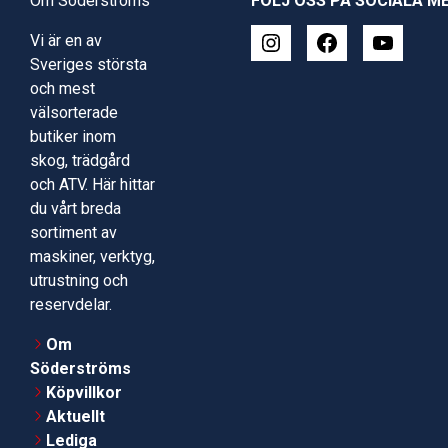
Om Söderströms
FÖLJ OSS PÅ SOCIALA M
Vi är en av
Sveriges största
och mest
välsorterade
butiker inom
skog, trädgård
och ATV. Här hittar
du vårt breda
sortiment av
maskiner, verktyg,
utrustning och
reservdelar.
Om
Söderströms
Köpvillkor
Aktuellt
Lediga