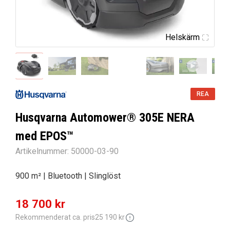
Helskärm
REA
Husqvarna Automower® 305E NERA
med EPOS™
Artikelnummer:
50000-03-90
900 m² | Bluetooth | Slinglöst
Det
Det
18 700
kr
ursprungliga
nuvarande
Rekommenderat ca. pris
25 190
kr