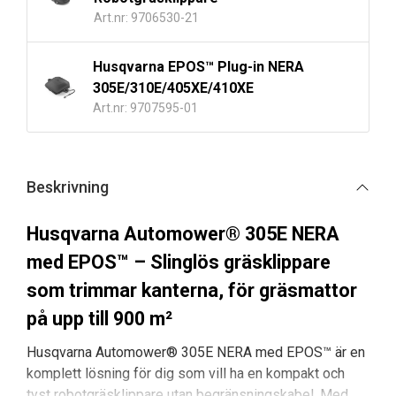
Art.nr: 9706530-21
Husqvarna EPOS™ Plug-in NERA
305E/310E/405XE/410XE
Art.nr: 9707595-01
Beskrivning
Husqvarna Automower® 305E NERA
med EPOS™ – Slinglös gräsklippare
som trimmar kanterna, för gräsmattor
på upp till 900 m²
Husqvarna Automower® 305E NERA med EPOS™ är en
komplett lösning för dig som vill ha en kompakt och
tyst robotgräsklippare utan begränsningskabel. Med