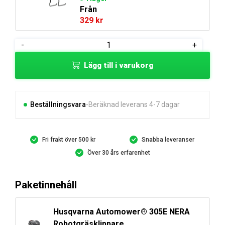
Från
329
kr
Husqvarna
-
+
Automower®
Lägg till i varukorg
305E
NERA
med
EPOS™
Beställningsvara
Beräknad leverans 4-7 dagar
mängd
Fri frakt över 500 kr
Snabba leveranser
Över 30 års erfarenhet
Paketinnehåll
Husqvarna Automower® 305E NERA
Robotgräsklippare