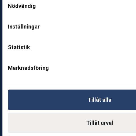
0
Nödvändig
0
–
Inställningar
1
7:
0
Statistik
0
Marknadsföring
B
ut
ik
S
k
Tillåt alla
ö
v
d
Tillåt urval
e