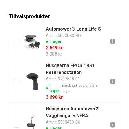
priset
priset
var:
är:
Tillvalsprodukter
25
18
190 kr.
700 kr.
Automower® Long Life S
Art.nr: 50000-03-87
ℹ
I lager
Det
Det
2 649
kr
ursprungliga
nuvarande
3 088
kr
priset
priset
Husqvarna EPOS™ RS1
var:
är:
Referensstation
3
2
088 kr.
649 kr.
Art.nr: 9707598-01
ℹ
I
Beräknad leverans 2-5
lager
dagar
3 690
kr
Husqvarna Automower®
Vägghängare NERA
Art.nr: 5368493-0X
ℹ
I lager