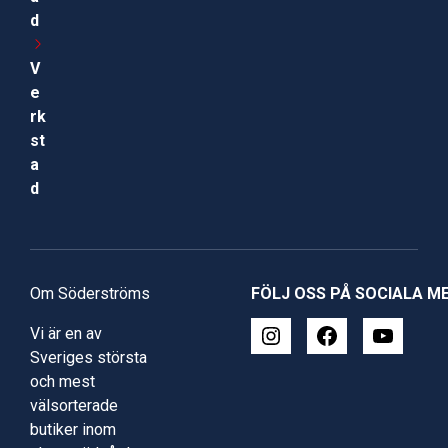
d
V
e
rk
st
a
d
Om Söderströms
FÖLJ OSS PÅ SOCIALA M
Vi är en av
Sveriges största
och mest
välsorterade
butiker inom