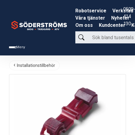
0500-
Robotservice
Verkstad
414
Våra tjänster
Nyheter
130
Om oss
Kundcenter
K
Sök
bland
Meny
tusentals
produkter
Installationstillbehör