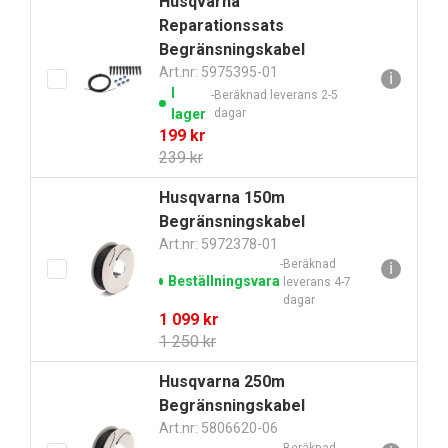
Husqvarna
Reparationssats
Begränsningskabel
Art.nr: 5975395-01
ℹ
I
Beräknad leverans 2-5
lager
dagar
Det
Det
199
kr
ursprungliga
nuvarande
239
kr
priset
priset
Husqvarna 150m
var:
är:
Begränsningskabel
239 kr.
199 kr.
Art.nr: 5972378-01
Beräknad
ℹ
Beställningsvara
leverans 4-7
dagar
Det
Det
1 099
kr
ursprungliga
nuvarande
1 250
kr
priset
priset
Husqvarna 250m
var:
är:
Begränsningskabel
1
1
250 kr.
099 kr.
Art.nr: 5806620-06
Beräknad