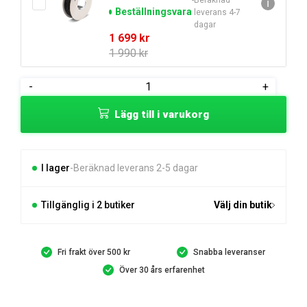
ℹ
Beställningsvara
leverans 4-7
dagar
Det
Det
1 699
kr
ursprungliga
nuvarande
1 990
kr
priset
priset
var:
är:
Husqvarna
-
+
1
1
Anslutningskontakt
990 kr.
699 kr.
Lägg till i varukorg
5-
Pack
mängd
I lager
Beräknad leverans 2-5 dagar
Tillgänglig i 2 butiker
Välj din butik
Fri frakt över 500 kr
Snabba leveranser
Över 30 års erfarenhet