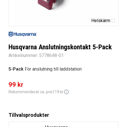
Helskärm
Husqvarna Anslutningskontakt 5-Pack
Artikelnummer:
5778648-01
5-Pack
För anslutning till laddstation
Det
Det
99
kr
ursprungliga
nuvarande
Rekommenderat ca. pris
119
kr
priset
priset
var:
är:
Tillvalsprodukter
119 kr.
99 kr.