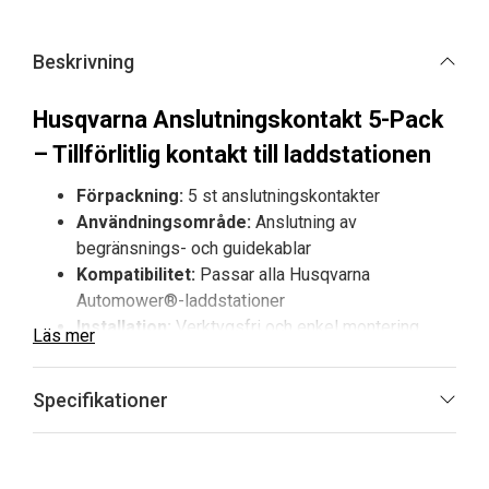
Beskrivning
Husqvarna Anslutningskontakt 5-Pack
– Tillförlitlig kontakt till laddstationen
Förpackning:
5 st anslutningskontakter
Användningsområde:
Anslutning av
begränsnings- och guidekablar
Kompatibilitet:
Passar alla Husqvarna
Automower®-laddstationer
Installation:
Verktygsfri och enkel montering
Läs mer
Husqvarna Anslutningskontakt 5-Pack används för att
koppla in begränsnings- och guidekablar till
Specifikationer
Automower®ns laddstation. Kontakterna är enkla att
montera och garanterar en stabil och säker förbindelse,
vilket är avgörande för att robotgräsklipparen ska kunna