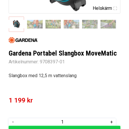
Helskärm
Gardena Portabel Slangbox MoveMatic
Artikelnummer:
9708397-01
Slangbox med 12,5 m vattenslang
1 199
kr
Gardena
-
+
Portabel