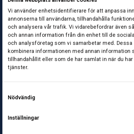
a
g:
Vi använder enhetsidentifierare för att anpassa in
0
annonserna till användarna, tillhandahålla funktion
8:
och analysera vår trafik. Vi vidarebefordrar även s
0
och annan information från din enhet till de socia
0
och analysföretag som vi samarbetar med. Dessa k
–
kombinera informationen med annan information 
1
tillhandahållit eller som de har samlat in när du ha
7:
tjänster.
0
0
Samtyckesval
B
Nödvändig
ut
ik
S
Inställningar
k
ö