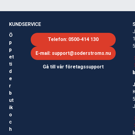
KUNDSERVICE
J
Ö
Telefon: 0500-414 130
p
p
E-mail: support@soderstroms.nu
et
ti
Gå till vår företagssupport
d
e
r
b
ut
ik
o
c
h