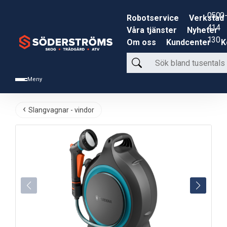
0500-
Robotservice
Verkstad
414
Våra tjänster
Nyheter
130
Om oss
Kundcenter
K
Sök
bland
Meny
tusentals
produkter
Slangvagnar - vindor