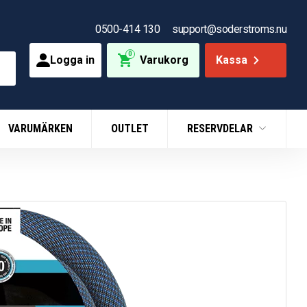
0500-414 130
support@soderstroms.nu
0
Logga in
Varukorg
Kassa
VARUMÄRKEN
OUTLET
RESERVDELAR