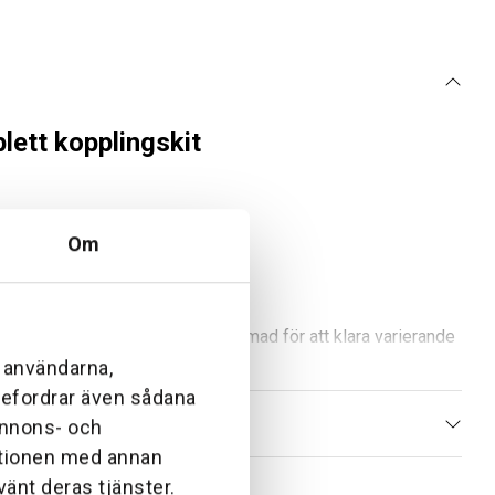
lett kopplingskit
Om
ger eller terrasser. Den är utformad för att klara varierande
angen och textilytterslangen säkerställer hög prestanda,
l användarna,
ebefordrar även sådana
 annons- och
ationen med annan
vänt deras tjänster.