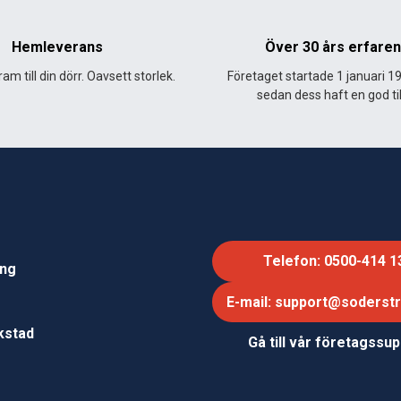
Hemleverans
Över 30 års erfare
am till din dörr. Oavsett storlek.
Företaget startade 1 januari 1
sedan dess haft en god til
Telefon: 0500-414 1
ing
E-mail: support@soderst
e
rkstad
Gå till vår företagssu