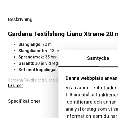
Beskrivning
Gardena Textilslang Liano Xtreme 20 m
Slanglängd:
20 m
Slangdiameter:
13 mm
Sprängtryck:
35 bar
Samtycke
Garanti:
30 år vid registrering
Set med kopplingar:
Komplett med Original GARDENA
Denna webbplats använ
Gardena Textilslang Liano Xtreme 20 m Set erbjuder en robust,
Läs mer
terräng och väderförhållanden samtidigt som den är enkel a
Vi använder enhetsident
hållbarhet och smidig hantering.
tillhandahålla funktione
Specifikationer
identifierare och annan
Fördelar med Gardena Textilslang Liano Xt
analysföretag som vi s
information som du har t
Robust och hållbar:
Klarar tuff terräng som kullersten