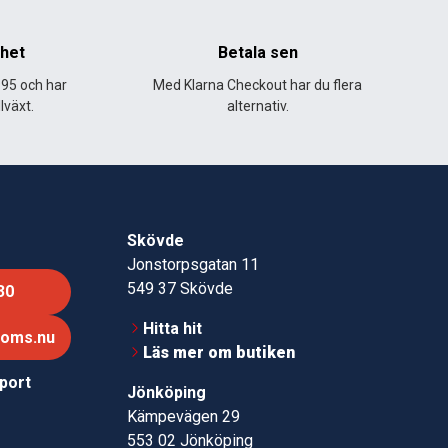
nhet
Betala sen
995 och har
Med Klarna Checkout har du flera
lväxt.
alternativ.
Skövde
Jonstorpsgatan 11
549 37 Skövde
30
Hitta hit
roms.nu
Läs mer om butiken
pport
Jönköping
Kämpevägen 29
553 02 Jönköping