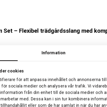
 Set – Flexibel trädgårdsslang med komp
Information
 Systemdelar, sprutmunstycke och krankoppling 18220
der cookies
 flexibel och pålitlig lösning för bevattning av trädgårdar, balkon
tt använda direkt ur förpackningen. Den kombinerade PVC-innersl
ifierare för att anpassa innehållet och annonserna til
r för sociala medier och analysera vår trafik. Vi vidar
 information från din enhet till de sociala medier och
reme 20 m Set
amarbetar med. Dessa kan i sin tur kombinera inform
illhandahållit eller som de har samlat in när du har an
, rosentaggar eller väggar utan skador.