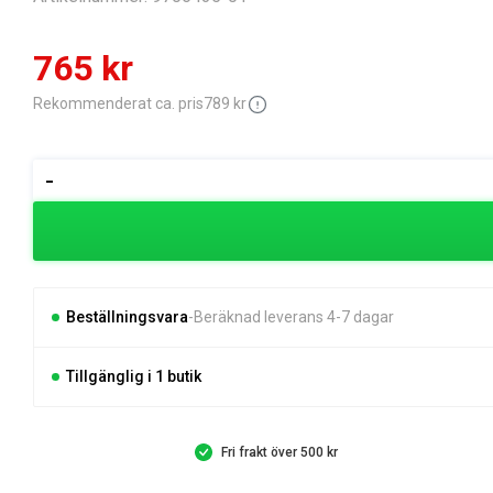
Det
Det
765
kr
ursprungliga
nuvarande
Rekommenderat ca. pris
789
kr
priset
priset
Textilslang
-
Liano
var:
är:
Xtreme
789 kr.
765 kr.
20
m
Set
Beställningsvara
Beräknad leverans 4-7 dagar
mängd
Tillgänglig i 1 butik
Fri frakt över 500 kr