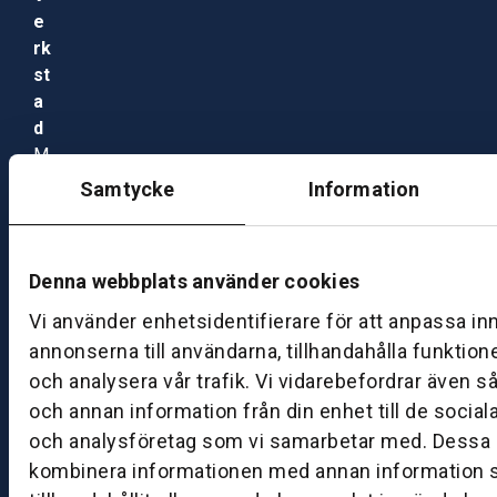
e
rk
st
a
d
M
ån
Samtycke
Information
d
a
g
Denna webbplats använder cookies
–
fr
Vi använder enhetsidentifierare för att anpassa in
e
annonserna till användarna, tillhandahålla funktion
d
och analysera vår trafik. Vi vidarebefordrar även s
a
och annan information från din enhet till de socia
g:
och analysföretag som vi samarbetar med. Dessa k
0
kombinera informationen med annan information 
8: