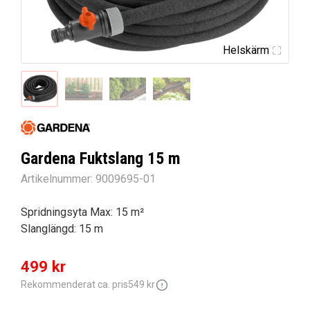
Helskärm
Gardena Fuktslang 15 m
Artikelnummer:
9009695-01
Spridningsyta Max: 15 m²
Slanglängd: 15 m
Det
Det
499
kr
ursprungliga
nuvarande
Rekommenderat ca. pris
549
kr
priset
priset