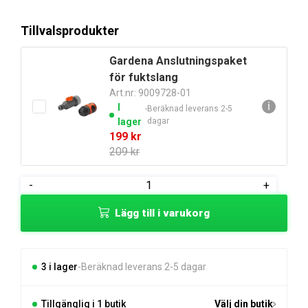
var:
är:
Tillvalsprodukter
549 kr.
499 kr.
Gardena Anslutningspaket
för fuktslang
Art.nr: 9009728-01
ℹ
I
Beräknad leverans 2-5
lager
dagar
Det
Det
199
kr
ursprungliga
nuvarande
209
kr
priset
priset
var:
är:
Gardena
-
+
209 kr.
199 kr.
Fuktslang
Lägg till i varukorg
15
m
mängd
3 i lager
Beräknad leverans 2-5 dagar
Tillgänglig i 1 butik
Välj din butik