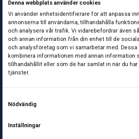
Denna webbplats använder cookies
a
Vi använder enhetsidentifierare för att anpassa in
g:
0
annonserna till användarna, tillhandahålla funktion
8:
och analysera vår trafik. Vi vidarebefordrar även s
0
och annan information från din enhet till de socia
0
och analysföretag som vi samarbetar med. Dessa k
–
kombinera informationen med annan information 
1
tillhandahållit eller som de har samlat in när du ha
7:
tjänster.
0
0
Samtyckesval
B
Nödvändig
ut
ik
S
Inställningar
k
ö