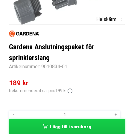
Helskärm
Gardena Anslutningspaket för
sprinklerslang
Artikelnummer:
9010834-01
Det
Det
189
kr
ursprungliga
nuvarande
Rekommenderat ca. pris
199
kr
priset
priset
var:
är:
Gardena
-
+
199 kr.
189 kr.
Anslutningspaket
Lägg till i varukorg
för