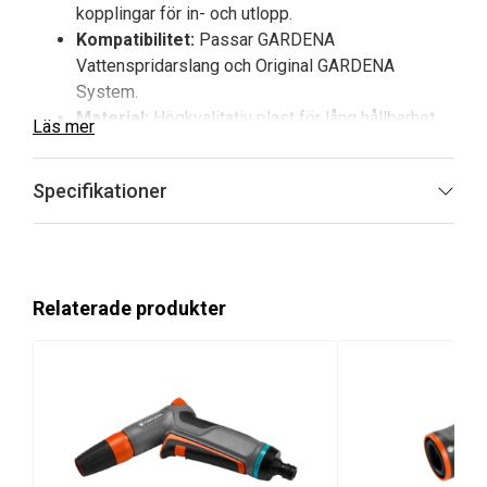
kopplingar för in- och utlopp.
Kompatibilitet:
Passar GARDENA
Vattenspridarslang och Original GARDENA
System.
Material:
Högkvalitativ plast för lång hållbarhet
Läs mer
och täthet.
Installation:
Enkel montering utan specialverktyg.
Specifikationer
GARDENA Anslutningspaket för sprinklerslang är
utformat för att enkelt ansluta din vattenspridarslang till
ditt vattensystem. Paketet innehåller alla nödvändiga
Original GARDENA-kopplingar, vilket ger en jämn och
Relaterade produkter
effektiv bevattning utan krångel.
Fördelar och huvudegenskaper med
GARDENA Anslutningspaket för
sprinklerslang
Komplett paket:
Innehåller alla kopplingar som