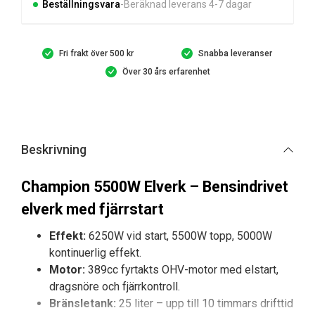
bensin
Beställningsvara
Beräknad leverans 4-7 dagar
mängd
Fri frakt över 500 kr
Snabba leveranser
Över 30 års erfarenhet
Beskrivning
Champion 5500W Elverk – Bensindrivet
elverk med fjärrstart
Effekt:
6250W vid start, 5500W topp, 5000W
kontinuerlig effekt.
Motor:
389cc fyrtakts OHV-motor med elstart,
dragsnöre och fjärrkontroll.
Bränsletank:
25 liter – upp till 10 timmars drifttid