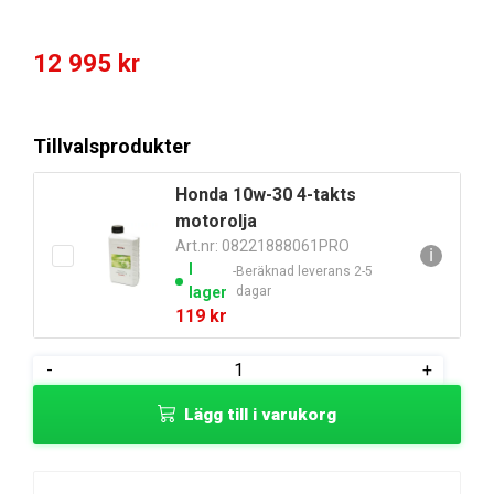
12 995
kr
Tillvalsprodukter
Honda 10w-30 4-takts
motorolja
Art.nr: 08221888061PRO
ℹ
I
Beräknad leverans 2-5
lager
dagar
119
kr
Champion
-
+
5500w
Lägg till i varukorg
elverk
med
fjärrstart,