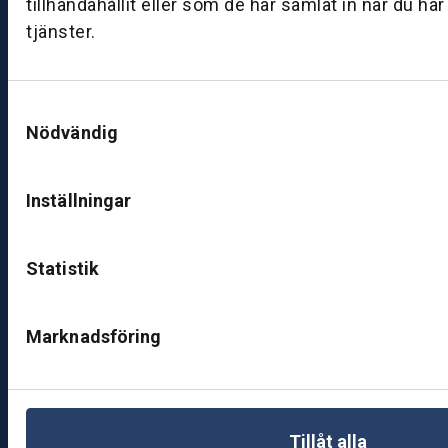
tillhandahållit eller som de har samlat in när du ha
0
0
tjänster.
–
1
7:
Samtyckesval
0
Nödvändig
0
Inställningar
B
ut
ik
Statistik
S
k
ö
Marknadsföring
v
d
e
Tillåt alla