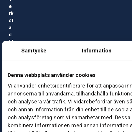
e
rk
st
a
d
M
ån
Samtycke
Information
d
a
g
Denna webbplats använder cookies
–
fr
Vi använder enhetsidentifierare för att anpassa in
e
annonserna till användarna, tillhandahålla funktion
d
och analysera vår trafik. Vi vidarebefordrar även s
a
och annan information från din enhet till de socia
g:
och analysföretag som vi samarbetar med. Dessa k
0
kombinera informationen med annan information 
8: