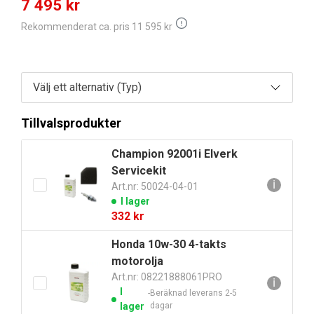
7 495
kr
Rekommenderat ca. pris
11 595
kr
Tillvalsprodukter
Champion 92001i Elverk
Servicekit
ℹ
Art.nr: 50024-04-01
I lager
332
kr
Honda 10w-30 4-takts
motorolja
Art.nr: 08221888061PRO
ℹ
I
Beräknad leverans 2-5
lager
dagar