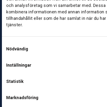
a
och analysföretag som vi samarbetar med. Dessa k
g:
kombinera informationen med annan information 
0
tillhandahållit eller som de har samlat in när du ha
8:
tjänster.
0
0
–
1
Samtyckesval
7:
Nödvändig
0
0
Inställningar
B
ut
Statistik
ik
S
Marknadsföring
k
ö