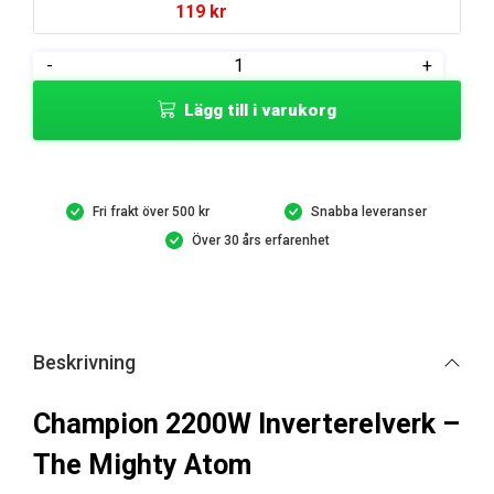
119
kr
Champion
-
+
2200W
Lägg till i varukorg
Inverterelverk
mängd
Fri frakt över 500 kr
Snabba leveranser
Över 30 års erfarenhet
Beskrivning
Champion 2200W Inverterelverk –
The Mighty Atom