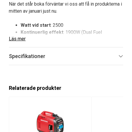
När det står boka förväntar vi oss att få in produkterna i
mitten av januari just nu.
Watt vid start
: 2500
Kontinuerlig effekt
: 1900W (Dual Fuel
Läs mer
1710/1900W)
Toppeffekt
: 2200
Starttyp
: Recoil
Specifikationer
Relaterade produkter
Champion 2200W The Mighty Atom är
världens lättaste 2200W Inverterelverk!
Nu har de förenat både lätt vikt, design och hög kvalité i