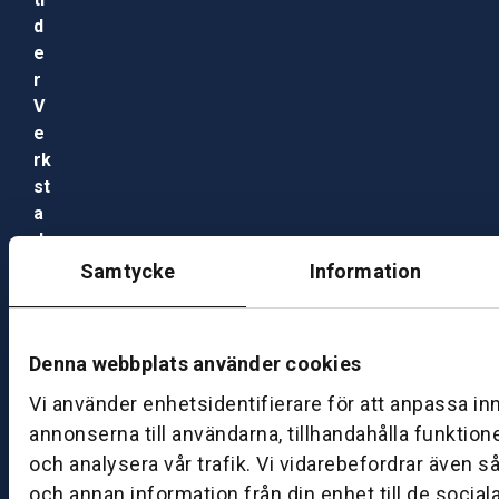
d
e
r
V
e
rk
st
a
d
M
Samtycke
Information
ån
d
a
Denna webbplats använder cookies
g
–
Vi använder enhetsidentifierare för att anpassa in
fr
annonserna till användarna, tillhandahålla funktion
e
och analysera vår trafik. Vi vidarebefordrar även s
d
och annan information från din enhet till de socia