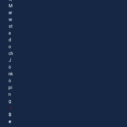
M
ar
ie
st
a
d
o
ch
J
ö
nk
ö
pi
n
g.
S
e