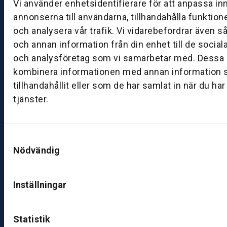
Vi använder enhetsidentifierare för att anpassa in
0
annonserna till användarna, tillhandahålla funktion
8:
och analysera vår trafik. Vi vidarebefordrar även s
0
och annan information från din enhet till de socia
0
–
och analysföretag som vi samarbetar med. Dessa k
1
kombinera informationen med annan information 
7:
tillhandahållit eller som de har samlat in när du ha
0
tjänster.
0
B
Samtyckesval
Nödvändig
ut
ik
S
Inställningar
k
ö
v
Statistik
d