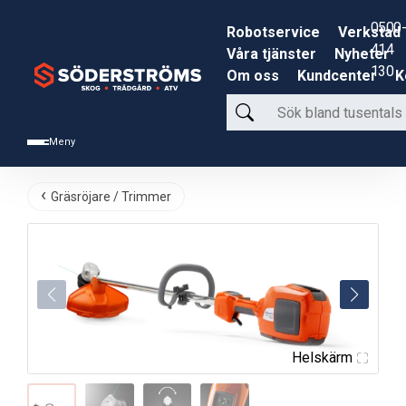
0500-
Robotservice
Verkstad
414
Våra tjänster
Nyheter
130
Om oss
Kundcenter
K
Sök
bland
Meny
tusentals
produkter
Gräsröjare / Trimmer
Helskärm