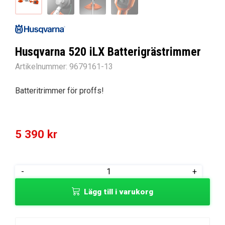
Husqvarna 520 iLX Batterigrästrimmer
Artikelnummer:
9679161-13
Batteritrimmer för proffs!
5 390
kr
Husqvarna
-
+
520
Lägg till i varukorg
iLX
Batterigrästrimmer
mängd