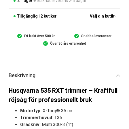
2 i lager
Beräknad leverans 2-5 dagar
Tillgänglig i 2 butiker
Välj din butik
Fri frakt över 500 kr
Snabba leveranser
Över 30 års erfarenhet
Beskrivning
Husqvarna 535 RXT trimmer – Kraftfull
röjsåg för professionellt bruk
Motortyp:
X-Torq® 35 cc
Trimmerhuvud:
T35
Gräskniv:
Multi 300-3 (1″)