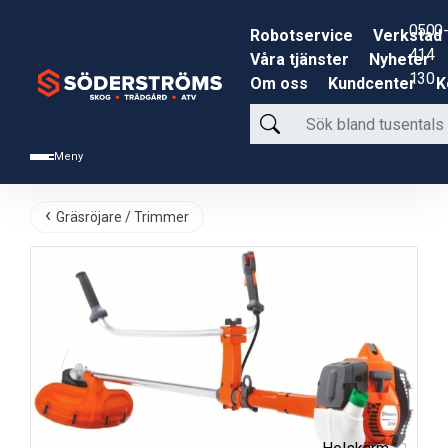
0500-
Robotservice
Verkstad
414
Våra tjänster
Nyheter
130
Om oss
Kundcenter
K
Sök
bland
Meny
tusentals
produkter
Gräsröjare / Trimmer