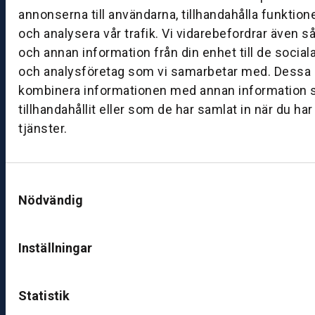
annonserna till användarna, tillhandahålla funktion
8:
och analysera vår trafik. Vi vidarebefordrar även s
0
0
och annan information från din enhet till de socia
–
och analysföretag som vi samarbetar med. Dessa k
1
kombinera informationen med annan information 
7:
tillhandahållit eller som de har samlat in när du ha
0
tjänster.
0
B
Samtyckesval
ut
Nödvändig
ik
S
Inställningar
k
ö
v
Statistik
d
e