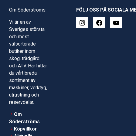
Om Söderströms
FÖLJ OSS PÅ SOCIALA M
Vi är en av
Sveriges största
och mest
välsorterade
butiker inom
skog, trädgård
och ATV. Här hittar
du vårt breda
sortiment av
maskiner, verktyg,
utrustning och
reservdelar.
Om
Söderströms
Köpvillkor