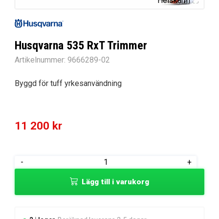
Helskärm
Husqvarna 535 RxT Trimmer
Artikelnummer:
9666289-02
Byggd för tuff yrkesanvändning
11 200
kr
Husqvarna
-
+
535
Lägg till i varukorg
RxT
Trimmer
mängd