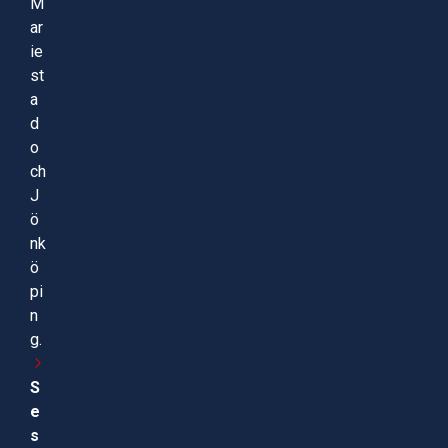
M
ar
ie
st
a
d
o
ch
J
ö
nk
ö
pi
n
g.
S
e
s