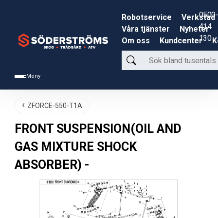
0500-
Robotservice
Verkstad
414
Våra tjänster
Nyheter
130
Om oss
Kundcenter
K
Sök
bland
Meny
tusentals
produkter
ZFORCE-550-T1A
FRONT SUSPENSION(OIL AND
GAS MIXTURE SHOCK
ABSORBER) -