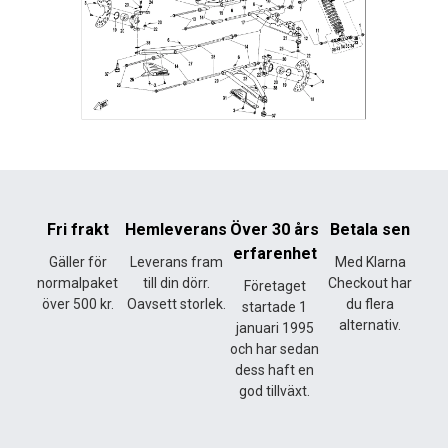
Fri frakt
Hemleverans
Över 30 års
Betala sen
erfarenhet
Gäller för
Leverans fram
Med Klarna
normalpaket
till din dörr.
Checkout har
Företaget
över 500 kr.
Oavsett storlek.
du flera
startade 1
alternativ.
januari 1995
och har sedan
dess haft en
god tillväxt.