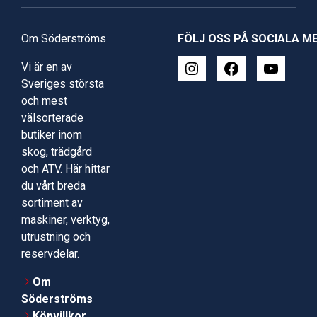
Om Söderströms
FÖLJ OSS PÅ SOCIALA M
Vi är en av
Sveriges största
och mest
välsorterade
butiker inom
skog, trädgård
och ATV. Här hittar
du vårt breda
sortiment av
maskiner, verktyg,
utrustning och
reservdelar.
Om
Söderströms
Köpvillkor