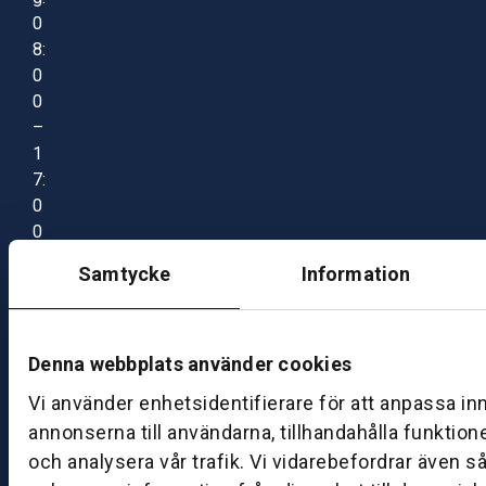
0
8:
0
0
–
1
7:
0
0
Samtycke
Information
B
ut
ik
Denna webbplats använder cookies
S
Vi använder enhetsidentifierare för att anpassa in
k
annonserna till användarna, tillhandahålla funktion
ö
v
och analysera vår trafik. Vi vidarebefordrar även s
d