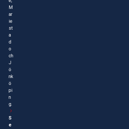
e,
M
ar
ie
st
a
d
o
ch
J
ö
nk
ö
pi
n
g.
S
e