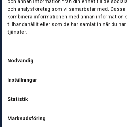
och annan information från din enhet till de socia
e
och analysföretag som vi samarbetar med. Dessa k
kombinera informationen med annan information 
B
tillhandahållit eller som de har samlat in när du ha
ut
tjänster.
ik
J
ö
n
Samtyckesval
Nödvändig
k
ö
pi
Inställningar
n
g
Statistik
K
u
n
Marknadsföring
d