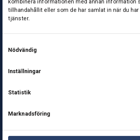
kombinera informationen med annan information 
ut
tillhandahållit eller som de har samlat in när du ha
ik
tjänster.
J
ö
n
Samtyckesval
k
Nödvändig
ö
pi
n
Inställningar
g
K
Statistik
u
n
d
Marknadsföring
c
e
nt