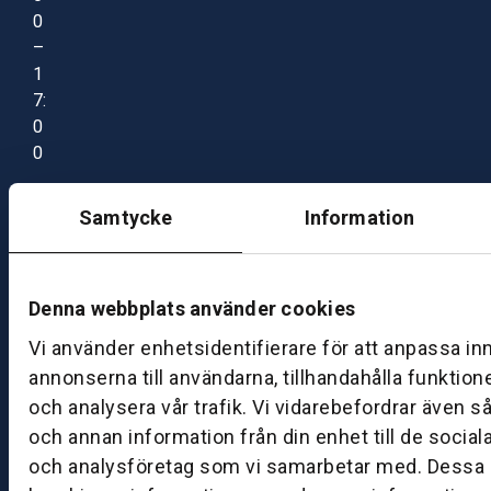
0
–
1
7:
0
0
Samtycke
Information
B
ut
ik
S
Denna webbplats använder cookies
k
Vi använder enhetsidentifierare för att anpassa in
ö
annonserna till användarna, tillhandahålla funktion
v
och analysera vår trafik. Vi vidarebefordrar även s
d
e
och annan information från din enhet till de socia
och analysföretag som vi samarbetar med. Dessa k
B