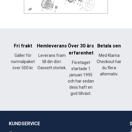
Fri frakt
Hemleverans
Över 30 års
Betala sen
erfarenhet
Gäller för
Leverans fram
Med Klarna
normalpaket
till din dörr.
Checkout har
Företaget
över 500 kr.
Oavsett storlek.
du flera
startade 1
alternativ.
januari 1995
och har sedan
dess haft en
god tillväxt.
KUNDSERVICE
J