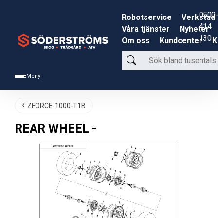
0500-
Robotservice
Verkstad
414
Våra tjänster
Nyheter
130
Om oss
Kundcenter
K
Sök
bland
Meny
tusentals
produkter
ZFORCE-1000-T1B
REAR WHEEL -