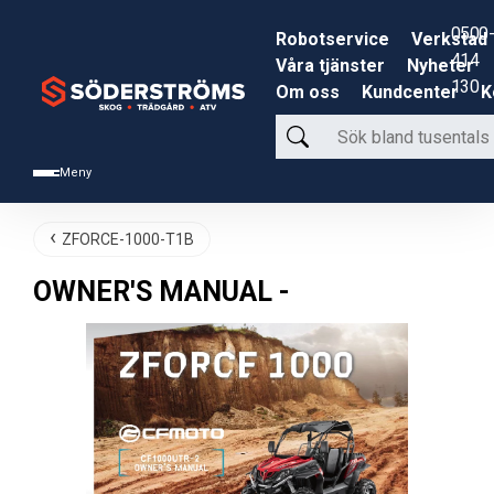
0500-
Robotservice
Verkstad
414
Våra tjänster
Nyheter
130
Om oss
Kundcenter
K
Sök
bland
Meny
tusentals
produkter
ZFORCE-1000-T1B
OWNER'S MANUAL -