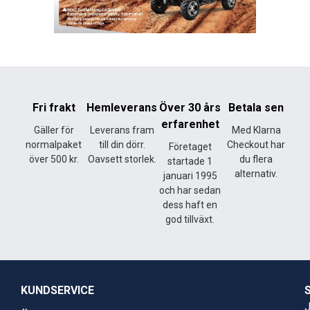
Fri frakt
Hemleverans
Över 30 års
Betala sen
erfarenhet
Gäller för
Leverans fram
Med Klarna
normalpaket
till din dörr.
Checkout har
Företaget
över 500 kr.
Oavsett storlek.
du flera
startade 1
alternativ.
januari 1995
och har sedan
dess haft en
god tillväxt.
KUNDSERVICE
J