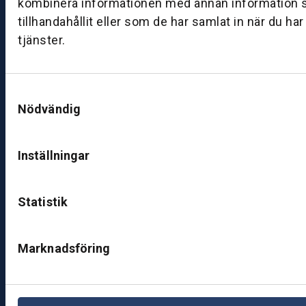
kombinera informationen med annan information 
ut
tillhandahållit eller som de har samlat in när du ha
ik
tjänster.
J
ö
n
Samtyckesval
k
Nödvändig
ö
pi
n
Inställningar
g
K
Statistik
u
n
d
Marknadsföring
c
e
nt