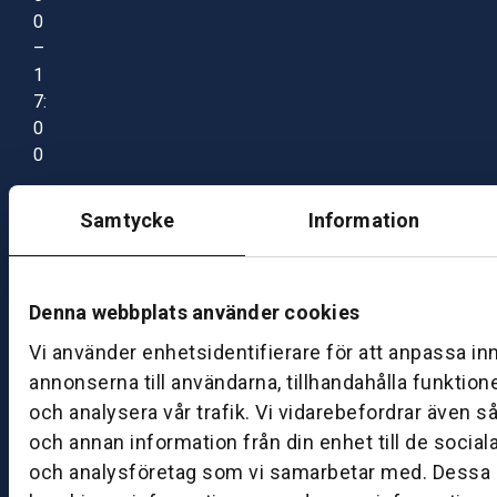
0
–
1
7:
0
0
Samtycke
Information
B
ut
ik
S
Denna webbplats använder cookies
k
Vi använder enhetsidentifierare för att anpassa in
ö
annonserna till användarna, tillhandahålla funktion
v
och analysera vår trafik. Vi vidarebefordrar även s
d
e
och annan information från din enhet till de socia
och analysföretag som vi samarbetar med. Dessa k
B