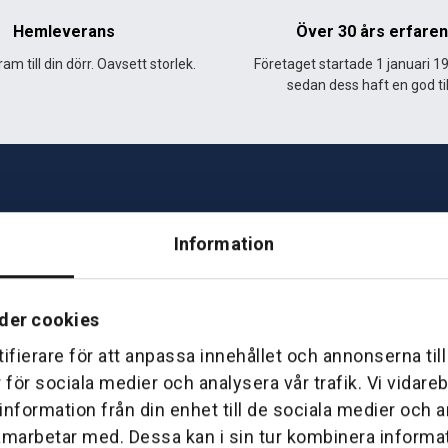
Hemleverans
Över 30 års erfare
am till din dörr. Oavsett storlek.
Företaget startade 1 januari 1
sedan dess haft en god til
Information
Telefon: 0500-414 1
ing
E-mail: support@soderst
der cookies
e
rkstad
ifierare för att anpassa innehållet och annonserna til
Gå till vår företagssu
r för sociala medier och analysera vår trafik. Vi vidar
 information från din enhet till de sociala medier och
amarbetar med. Dessa kan i sin tur kombinera inform