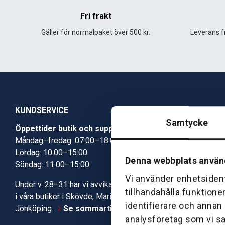
Fri frakt
Gäller för normalpaket över 500 kr.
Leverans fr
KUNDSERVICE
Samtycke
Öppettider butik och support
Butik Skövde
Måndag–fredag: 07:00–18:00
Butik Jönköp
Lördag: 10:00–15:00
Kundcenter
Denna webbplats använ
Söndag: 11:00–15:00
Robotservic
Boka tid i ve
Vi använder enhetsident
Under v. 28–31 har vi avvikande öppettider
Verkstad
tillhandahålla funktione
i våra butiker i Skövde, Mariestad och
identifierare och annan
Jönköping.
Se sommartiderna här
analysföretag som vi s