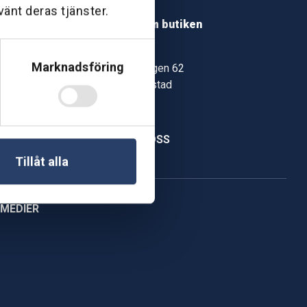
Hitta hit
vänt deras tjänster.
Läs mer om butiken
Mariestad
Marknadsföring
Storegårdsvägen 62
542 35 Mariestad
Hitta hit
KONTAKTA OSS
Tillåt alla
 MEDIER