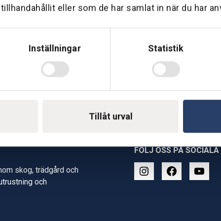
illhandahållit eller som de har samlat in när du har an
Inställningar
Statistik
Tillåt urval
FÖLJ OSS PÅ SOCIALA
inom skog, trädgård och
 utrustning och