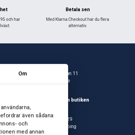
nhet
Betala sen
995 och har
Med Klarna Checkout har du flera
lväxt.
alternativ.
Skövde
Om
Jonstorpsgatan 11
549 37 Skövde
30
Hitta hit
roms.nu
Läs mer om butiken
l användarna,
pport
Jönköping
ebefordrar även sådana
Kämpevägen 29
 annons- och
553 02 Jönköping
ationen med annan