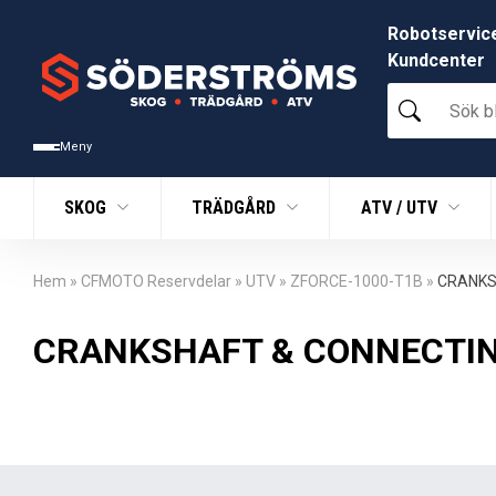
Robotservic
Kundcenter
Sök
bland
tusentals
Meny
produkter
SKOG
TRÄDGÅRD
ATV / UTV
Hem
»
CFMOTO Reservdelar
»
UTV
»
ZFORCE-1000-T1B
»
CRANKS
CRANKSHAFT & CONNECTING