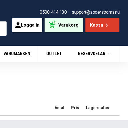
0500-414 130
support@soderstroms.nu
0
Logga in
Varukorg
Kassa
VARUMÄRKEN
OUTLET
RESERVDELAR
Antal
Pris
Lagerstatus