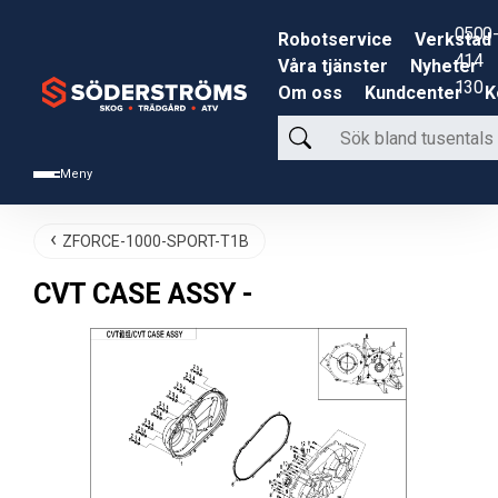
0500-
Robotservice
Verkstad
414
Våra tjänster
Nyheter
130
Om oss
Kundcenter
K
Sök
bland
Meny
tusentals
produkter
ZFORCE-1000-SPORT-T1B
CVT CASE ASSY -