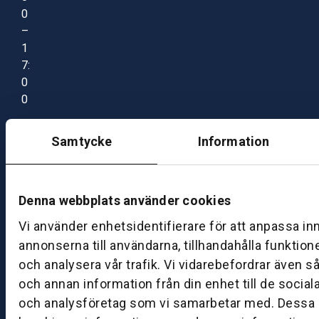
0
–
1
7:
0
0
Samtycke
Information
B
ut
ik
S
Denna webbplats använder cookies
k
Vi använder enhetsidentifierare för att anpassa in
ö
annonserna till användarna, tillhandahålla funktion
v
och analysera vår trafik. Vi vidarebefordrar även s
d
e
och annan information från din enhet till de socia
och analysföretag som vi samarbetar med. Dessa k
B