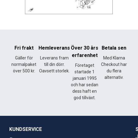
Fri frakt
Hemleverans
Över 30 års
Betala sen
erfarenhet
Gäller för
Leverans fram
Med Klarna
normalpaket
till din dörr.
Checkout har
Företaget
över 500 kr.
Oavsett storlek.
du flera
startade 1
alternativ.
januari 1995
och har sedan
dess haft en
god tillväxt.
KUNDSERVICE
J