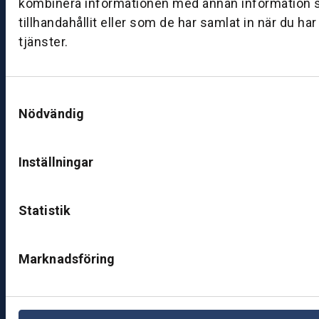
kombinera informationen med annan information 
ut
tillhandahållit eller som de har samlat in när du ha
ik
tjänster.
J
ö
n
Samtyckesval
k
Nödvändig
ö
pi
n
Inställningar
g
K
Statistik
u
n
d
Marknadsföring
c
e
nt