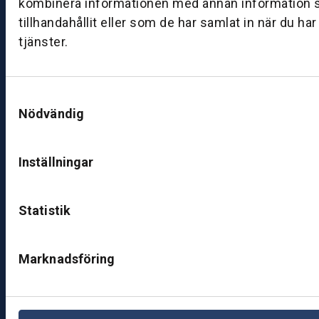
kombinera informationen med annan information 
ut
tillhandahållit eller som de har samlat in när du ha
ik
tjänster.
J
ö
n
Samtyckesval
k
Nödvändig
ö
pi
n
Inställningar
g
K
Statistik
u
n
d
Marknadsföring
c
e
nt