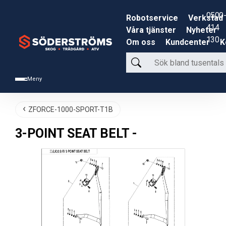
0500-
Robotservice
Verkstad
414
Våra tjänster
Nyheter
130
Om oss
Kundcenter
K
Sök
bland
Meny
tusentals
produkter
ZFORCE-1000-SPORT-T1B
3-POINT SEAT BELT -