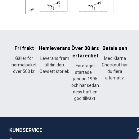
Fri frakt
Hemleverans
Över 30 års
Betala sen
erfarenhet
Gäller för
Leverans fram
Med Klarna
normalpaket
till din dörr.
Checkout har
Företaget
över 500 kr.
Oavsett storlek.
du flera
startade 1
alternativ.
januari 1995
och har sedan
dess haft en
god tillväxt.
KUNDSERVICE
J