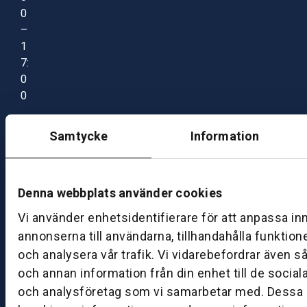
0
–
1
7:
0
0
Samtycke
Information
B
ut
ik
S
Denna webbplats använder cookies
k
Vi använder enhetsidentifierare för att anpassa in
ö
annonserna till användarna, tillhandahålla funktion
v
och analysera vår trafik. Vi vidarebefordrar även s
d
e
och annan information från din enhet till de socia
och analysföretag som vi samarbetar med. Dessa k
B