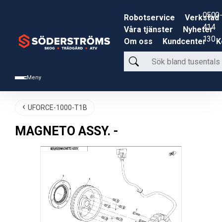
0500-
Robotservice
Verkstad
414
Våra tjänster
Nyheter
130
Om oss
Kundcenter
K
Sök
bland
Meny
tusentals
produkter
UFORCE-1000-T1B
MAGNETO ASSY. -