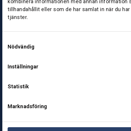
kombinera informationen med annan information 
ut
tillhandahållit eller som de har samlat in när du ha
ik
tjänster.
J
ö
n
Samtyckesval
k
Nödvändig
ö
pi
n
Inställningar
g
K
Statistik
u
n
d
Marknadsföring
c
e
nt