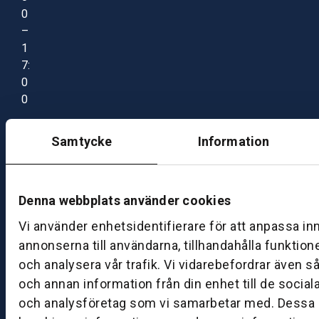
0
–
1
7:
0
0
Samtycke
Information
B
ut
ik
S
Denna webbplats använder cookies
k
Vi använder enhetsidentifierare för att anpassa in
ö
annonserna till användarna, tillhandahålla funktion
v
och analysera vår trafik. Vi vidarebefordrar även s
d
e
och annan information från din enhet till de socia
och analysföretag som vi samarbetar med. Dessa k
B