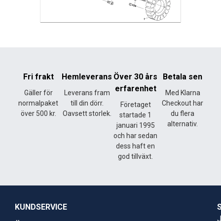
Fri frakt
Hemleverans
Över 30 års
Betala sen
erfarenhet
Gäller för
Leverans fram
Med Klarna
normalpaket
till din dörr.
Checkout har
Företaget
över 500 kr.
Oavsett storlek.
du flera
startade 1
alternativ.
januari 1995
och har sedan
dess haft en
god tillväxt.
KUNDSERVICE
J