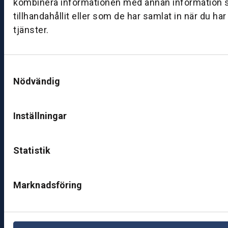
kombinera informationen med annan information 
ut
tillhandahållit eller som de har samlat in när du ha
ik
tjänster.
J
ö
n
Samtyckesval
k
Nödvändig
ö
pi
n
Inställningar
g
K
Statistik
u
n
d
Marknadsföring
c
e
nt