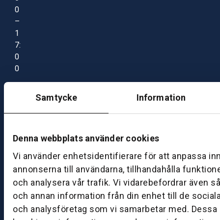
0
–
1
7:
0
0
Samtycke
Information
B
ut
ik
S
Denna webbplats använder cookies
k
Vi använder enhetsidentifierare för att anpassa in
ö
annonserna till användarna, tillhandahålla funktion
v
och analysera vår trafik. Vi vidarebefordrar även s
d
e
och annan information från din enhet till de socia
och analysföretag som vi samarbetar med. Dessa k
B