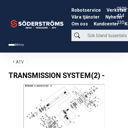
0500-
Robotservice
Verkstad
414
Våra tjänster
Nyheter
130
Om oss
Kundcenter
K
Sök
bland
Meny
tusentals
produkter
ATV
TRANSMISSION SYSTEM(2) -