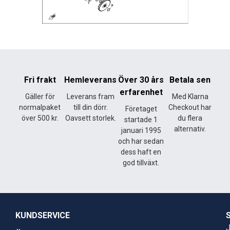
Fri frakt
Hemleverans
Över 30 års
Betala sen
erfarenhet
Gäller för
Leverans fram
Med Klarna
normalpaket
till din dörr.
Checkout har
Företaget
över 500 kr.
Oavsett storlek.
du flera
startade 1
alternativ.
januari 1995
och har sedan
dess haft en
god tillväxt.
KUNDSERVICE
J