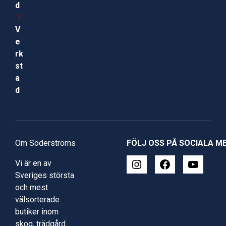
d
V
e
rk
st
a
d
Om Söderströms
FÖLJ OSS PÅ SOCIALA M
Vi är en av
Sveriges största
och mest
välsorterade
butiker inom
skog, trädgård