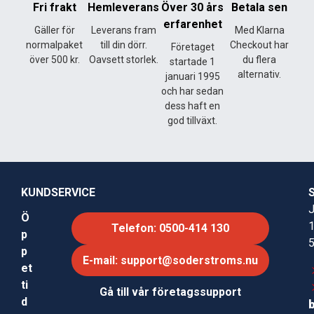
Fri frakt
Hemleverans
Över 30 års
Betala sen
erfarenhet
Gäller för
Leverans fram
Med Klarna
normalpaket
till din dörr.
Checkout har
Företaget
över 500 kr.
Oavsett storlek.
du flera
startade 1
alternativ.
januari 1995
och har sedan
dess haft en
god tillväxt.
KUNDSERVICE
J
Ö
Telefon: 0500-414 130
p
p
E-mail: support@soderstroms.nu
et
ti
Gå till vår företagssupport
d