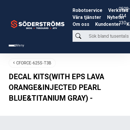
0500-
Robotservice
Verkstad
414
Våra tjänster
Nyheter
130
Om oss
Kundcenter
K
Sök
bland
Meny
tusentals
produkter
CFORCE-625S-T3B
DECAL KITS(WITH EPS LAVA
ORANGE&INJECTED PEARL
BLUE&TITANIUM GRAY) -