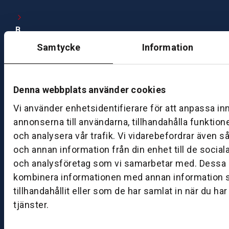
B
ut
Samtycke
Information
ik
S
k
Denna webbplats använder cookies
ö
v
Vi använder enhetsidentifierare för att anpassa in
d
annonserna till användarna, tillhandahålla funktion
e
och analysera vår trafik. Vi vidarebefordrar även s
och annan information från din enhet till de socia
B
och analysföretag som vi samarbetar med. Dessa k
ut
kombinera informationen med annan information 
ik
J
tillhandahållit eller som de har samlat in när du ha
ö
tjänster.
n
k