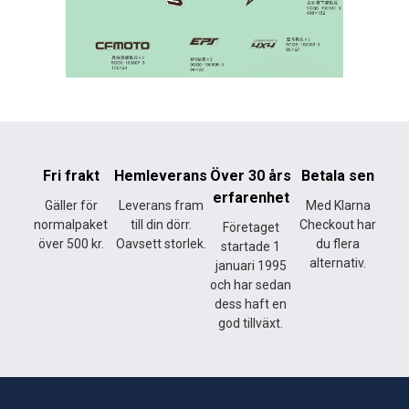
Fri frakt
Hemleverans
Över 30 års
Betala sen
erfarenhet
Gäller för
Leverans fram
Med Klarna
normalpaket
till din dörr.
Checkout har
Företaget
över 500 kr.
Oavsett storlek.
du flera
startade 1
alternativ.
januari 1995
och har sedan
dess haft en
god tillväxt.