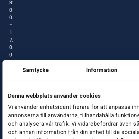
8:
0
0
–
1
7:
0
0
Samtycke
Information
B
ut
ik
Denna webbplats använder cookies
S
k
Vi använder enhetsidentifierare för att anpassa in
ö
annonserna till användarna, tillhandahålla funktion
v
och analysera vår trafik. Vi vidarebefordrar även s
d
och annan information från din enhet till de socia
e