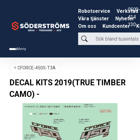
0500-
Robotservice
Verkstad
414
Våra tjänster
Nyheter
130
Om oss
Kundcenter
K
Sök
bland
Meny
tusentals
produkter
CFORCE-450S-T3A
DECAL KITS 2019(TRUE TIMBER
CAMO) -