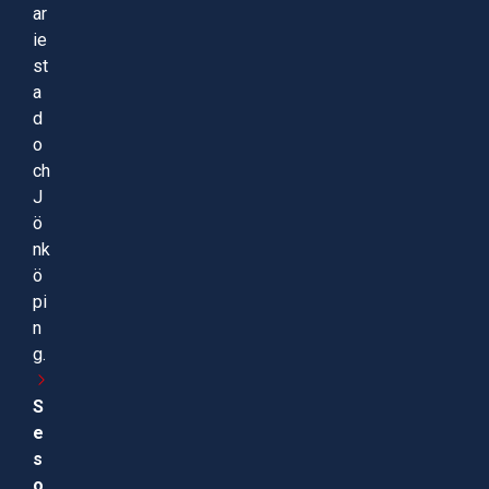
ar
ie
st
a
d
o
ch
J
ö
nk
ö
pi
n
g.
S
e
s
o