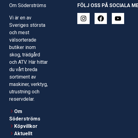
Om Söderströms
FÖLJ OSS PÅ SOCIALA M
Vi är en av
Sveriges största
och mest
välsorterade
butiker inom
skog, trädgård
och ATV. Här hittar
du vårt breda
sortiment av
maskiner, verktyg,
utrustning och
reservdelar.
Om
Söderströms
Köpvillkor
Aktuellt