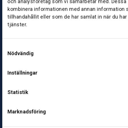
och analysföretag som vi samarbetar med. Dessa k
kombinera informationen med annan information 
B
ut
tillhandahållit eller som de har samlat in när du ha
ik
tjänster.
J
ö
n
Samtyckesval
k
Nödvändig
ö
pi
n
Inställningar
g
K
Statistik
u
n
Marknadsföring
d
c
e