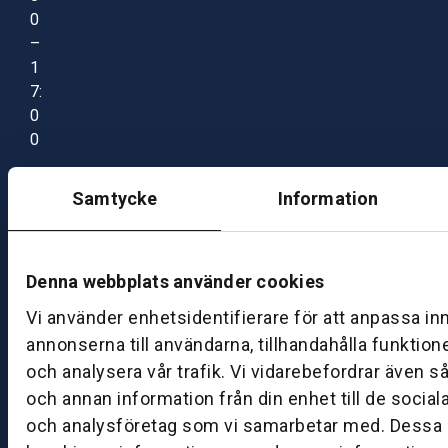
0
–
1
7:
0
0
Samtycke
Information
B
ut
ik
S
Denna webbplats använder cookies
k
Vi använder enhetsidentifierare för att anpassa in
ö
annonserna till användarna, tillhandahålla funktion
v
och analysera vår trafik. Vi vidarebefordrar även s
d
e
och annan information från din enhet till de socia
och analysföretag som vi samarbetar med. Dessa k
B