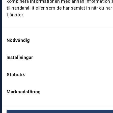
kombinera informationen med annan information 
ut
tillhandahållit eller som de har samlat in när du ha
ik
tjänster.
J
ö
n
Samtyckesval
k
Nödvändig
ö
pi
n
Inställningar
g
K
Statistik
u
n
d
Marknadsföring
c
e
nt