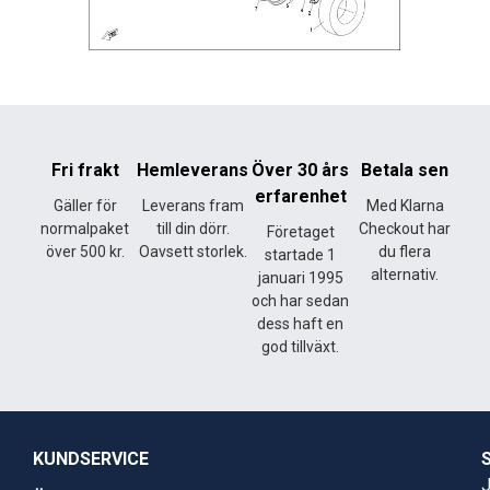
Fri frakt
Hemleverans
Över 30 års
Betala sen
erfarenhet
Gäller för
Leverans fram
Med Klarna
normalpaket
till din dörr.
Checkout har
Företaget
över 500 kr.
Oavsett storlek.
du flera
startade 1
alternativ.
januari 1995
och har sedan
dess haft en
god tillväxt.
KUNDSERVICE
J