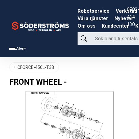
0500-
Robotservice
Verkstad
414
Våra tjänster
Nyheter
130
Om oss
Kundcenter
K
Sök
bland
Meny
tusentals
produkter
CFORCE-450L-T3B
FRONT WHEEL -