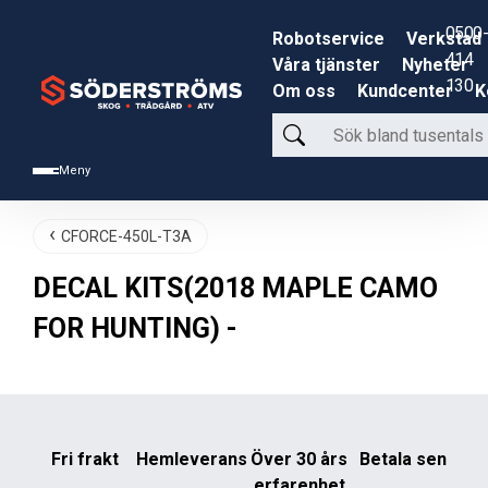
0500-
Robotservice
Verkstad
414
Våra tjänster
Nyheter
130
Om oss
Kundcenter
K
Sök
bland
Meny
tusentals
produkter
CFORCE-450L-T3A
DECAL KITS(2018 MAPLE CAMO
FOR HUNTING) -
Fri frakt
Hemleverans
Över 30 års
Betala sen
erfarenhet