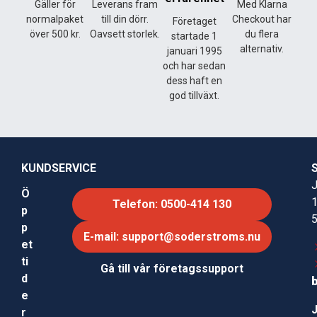
Gäller för
Leverans fram
Med Klarna
normalpaket
till din dörr.
Checkout har
Företaget
över 500 kr.
Oavsett storlek.
du flera
startade 1
alternativ.
januari 1995
och har sedan
dess haft en
god tillväxt.
KUNDSERVICE
J
Ö
Telefon: 0500-414 130
p
p
E-mail: support@soderstroms.nu
et
ti
Gå till vår företagssupport
d
e
r