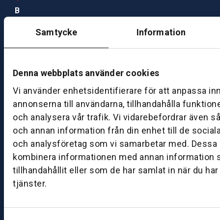
B
ut
Samtycke
Information
ik
S
k
ö
Denna webbplats använder cookies
v
Vi använder enhetsidentifierare för att anpassa in
d
annonserna till användarna, tillhandahålla funktion
e
och analysera vår trafik. Vi vidarebefordrar även s
B
och annan information från din enhet till de socia
ut
och analysföretag som vi samarbetar med. Dessa k
ik
kombinera informationen med annan information 
J
tillhandahållit eller som de har samlat in när du ha
ö
tjänster.
n
k
ö