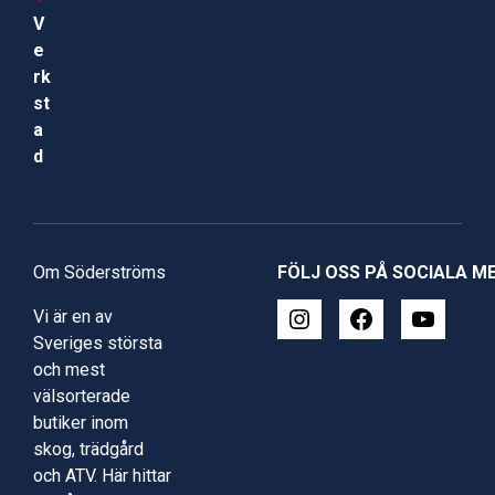
V
e
rk
st
a
d
Om Söderströms
FÖLJ OSS PÅ SOCIALA M
Vi är en av
Sveriges största
och mest
välsorterade
butiker inom
skog, trädgård
och ATV. Här hittar