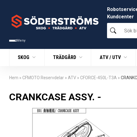
Robotservic
Kundcenter
Sök
bland
tusentals
Meny
produkter
SKOG
TRÄDGÅRD
ATV / UTV
Hem
»
CFMOTO Reservdelar
»
ATV
»
CFORCE-450L-T3A
»
CRANKC
CRANKCASE ASSY. -