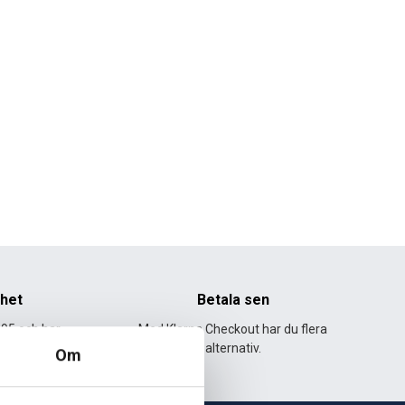
nhet
Betala sen
995 och har
Med Klarna Checkout har du flera
lväxt.
alternativ.
Om