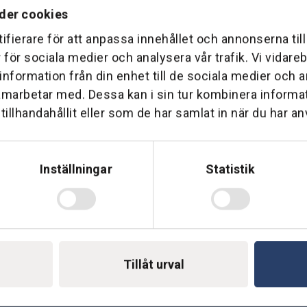
der cookies
ifierare för att anpassa innehållet och annonserna til
r för sociala medier och analysera vår trafik. Vi vidar
 information från din enhet till de sociala medier och
Telefon: 0500-414 1
ing
amarbetar med. Dessa kan i sin tur kombinera inform
illhandahållit eller som de har samlat in när du har an
E-mail: support@soderst
e
rkstad
Gå till vår företagssu
Inställningar
Statistik
Tillåt urval