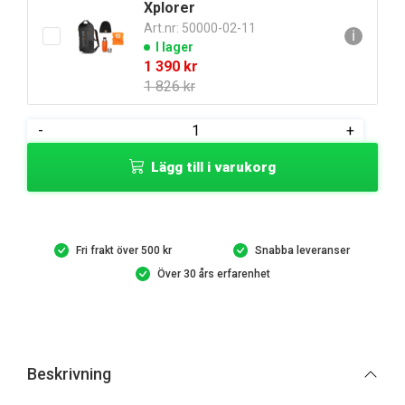
Xplorer
399 kr.
369 kr.
Art.nr: 50000-02-11
ℹ
I lager
Det
Det
1 390
kr
ursprungliga
nuvarande
1 826
kr
priset
priset
var:
är:
XPLORER
-
+
1
1
Fritidsbyxa
826 kr.
390 kr.
Lägg till i varukorg
Grå
(Dam)
mängd
Fri frakt över 500 kr
Snabba leveranser
Över 30 års erfarenhet
Beskrivning