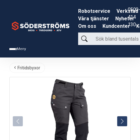
0500-
Robotservice
Verkstad
414
Våra tjänster
Nyheter
130
Om oss
Kundcenter
K
Sök
bland
Meny
tusentals
produkter
Fritidsbyxor