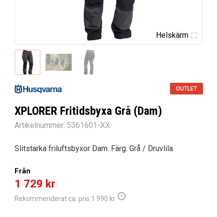
Helskärm
OUTLET
XPLORER Fritidsbyxa Grå (Dam)
Artikelnummer:
5361601-XX
Slitstarka friluftsbyxor Dam. Färg: Grå / Druvlila
Från
1 729
kr
Rekommenderat ca. pris
1 990
kr