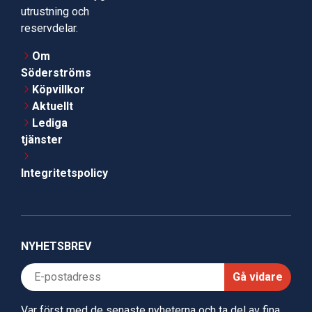
utrustning och
reservdelar.
Om
Söderströms
Köpvillkor
Aktuellt
Lediga
tjänster
Integritetspolicy
NYHETSBREV
Gå vidare
Var först med de senaste nyheterna och ta del av fina