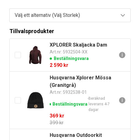
Tillvalsprodukter
XPLORER Skaljacka Dam
Art.nr: 5932504-XX
ℹ
Beställningsvara
2 590
kr
Husqvarna Xplorer Mössa
(Granitgrå)
Art.nr: 5932538-01
Beräknad
ℹ
Beställningsvara
leverans 4-7
dagar
Det
Det
369
kr
ursprungliga
nuvarande
399
kr
priset
priset
Husqvarna Outdoorkit
var:
är: