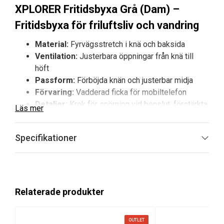
XPLORER Fritidsbyxa Grå (Dam) –
Fritidsbyxa för friluftsliv och vandring
Material:
Fyrvägsstretch i knä och baksida
Ventilation:
Justerbara öppningar från knä till
höft
Passform:
Förböjda knän och justerbar midja
Förvaring:
Vadderad ficka för mobiltelefon
Detaljer:
Krok för snörning vid benslut, förstärkta
Läs mer
benslut
XPLORER Fritidsbyxa Grå (Dam) är utvecklad för att ge
Specifikationer
komfort och funktion vid friluftsaktiviteter. Byxan
kombinerar slitstyrka med följsam passform och är
utformad för att ge god rörelsefrihet i varierad terräng.
Med praktiska funktioner som ventilationsöppningar,
Relaterade produkter
mobilficka och förstärkningar vid anklar är den ett
mångsidigt val för utomhusaktiviteter i både tuff och
lugn miljö.
OUTLET