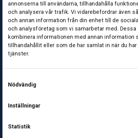
–
annonserna till användarna, tillhandahålla funktion
fr
och analysera vår trafik. Vi vidarebefordrar även s
e
och annan information från din enhet till de socia
d
och analysföretag som vi samarbetar med. Dessa k
a
kombinera informationen med annan information 
g:
tillhandahållit eller som de har samlat in när du ha
0
tjänster.
8:
0
0
–
Samtyckesval
1
Nödvändig
7:
0
Inställningar
0
B
Statistik
ut