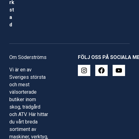
rk
st
a
d
Om Söderströms
FÖLJ OSS PÅ SOCIALA M
Vi är en av
Sveriges största
och mest
välsorterade
butiker inom
skog, trädgård
och ATV. Här hittar
du vårt breda
sortiment av
maskiner, verktyg,