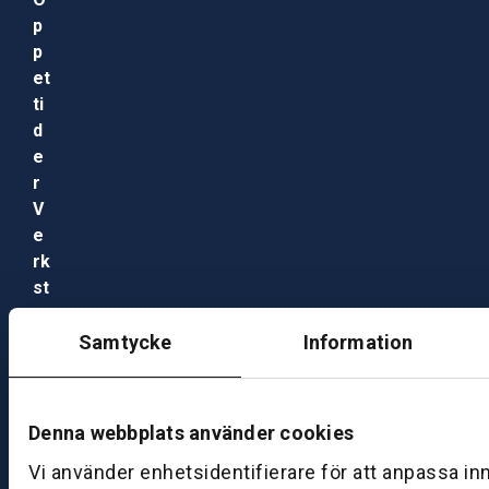
p
p
et
ti
d
e
r
V
e
rk
st
a
d
Samtycke
Information
M
ån
d
Denna webbplats använder cookies
a
Vi använder enhetsidentifierare för att anpassa in
g