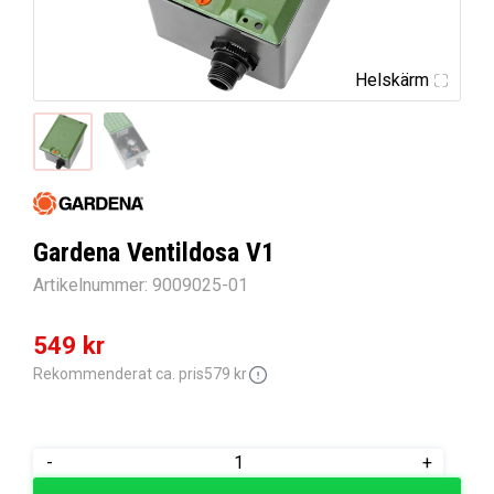
Helskärm
Gardena Ventildosa V1
Artikelnummer:
9009025-01
Det
Det
549
kr
ursprungliga
nuvarande
Rekommenderat ca. pris
579
kr
priset
priset
var:
är:
Gardena
-
+
579 kr.
549 kr.
Ventildosa