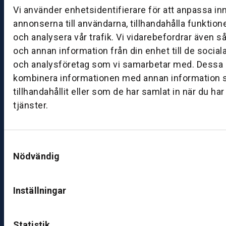
g:
Vi använder enhetsidentifierare för att anpassa in
0
annonserna till användarna, tillhandahålla funktion
8:
och analysera vår trafik. Vi vidarebefordrar även s
0
och annan information från din enhet till de socia
0
och analysföretag som vi samarbetar med. Dessa k
–
kombinera informationen med annan information 
1
7:
tillhandahållit eller som de har samlat in när du ha
0
tjänster.
0
Samtyckesval
B
Nödvändig
ut
ik
S
Inställningar
k
ö
v
Statistik