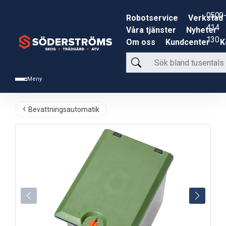
0500-
Robotservice
Verkstad
414
Våra tjänster
Nyheter
130
Om oss
Kundcenter
K
Sök
bland
Meny
tusentals
produkter
Bevattningsautomatik