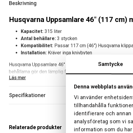
Beskrivning
Husqvarna Uppsamlare 46″ (117 cm) m
Kapacitet:
315 liter
Antal behållare:
3 stycken
Kompatibilitet:
Passar 117 cm (46″) Husqvarna klipp
Installation:
Kräver inga knivbyten
Samtycke
Husqvarna Uppsamlare 46″ (117 cm) är ett effektivt tillbehör
behållarna gör den lämplig för längre klippass utan avbrott.
Läs mer
Denna webbplats använ
Fördelar med Husqvarna Uppsamlare 46″ (1
Specifikationer
Vi använder enhetsident
Rymlig kapacitet:
Färre tömningar under arbete tack v
tillhandahålla funktione
Effektiv uppsamling:
Anpassad för 117 cm klippbredd
Ingen omställning:
Kräver inga knivbyten vid installat
identifierare och annan
Stabil drift:
Trippelbehållare ger bra viktbalans under 
analysföretag som vi s
Relaterade produkter
information som du har t
Tips för användning och underhåll