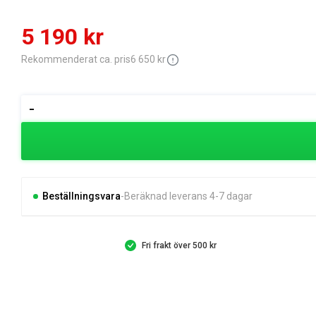
Det
Det
5 190
kr
ursprungliga
nuvarande
Rekommenderat ca. pris
6 650
kr
priset
priset
Husqvarna
-
Uppsamlare
var:
är:
46"
6
5
(117cm)
3
650 kr.
190 kr.
boxar
Beställningsvara
Beräknad leverans 4-7 dagar
mängd
Fri frakt över 500 kr