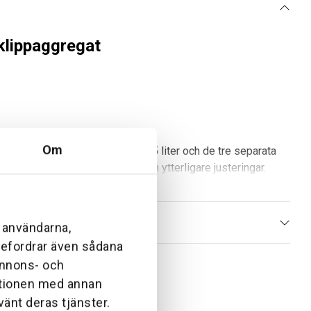
klippaggregat
Om
gat. Den höga kapaciteten på 315 liter och de tre separata
kt med kompatibla aggregat utan ytterligare justeringar.
l användarna,
ebefordrar även sådana
 annons- och
ationen med annan
vänt deras tjänster.