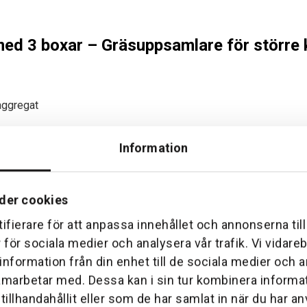
ed 3 boxar – Gräsuppsamlare för större 
aggregat
Information
 för att samla upp gräsklipp vid användning av större klippaggre
 Uppsamlaren monteras enkelt och är utformad för att fungera dire
der cookies
17 cm)
ifierare för att anpassa innehållet och annonserna til
are 315 liter volym.
r för sociala medier och analysera vår trafik. Vi vidar
 för optimalt flöde.
ion.
 information från din enhet till de sociala medier och
användning.
amarbetar med. Dessa kan i sin tur kombinera inform
illhandahållit eller som de har samlat in när du har an