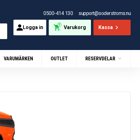
0500-414 130
support@soderstroms.nu
0
Logga in
Varukorg
Kassa
VARUMÄRKEN
OUTLET
RESERVDELAR