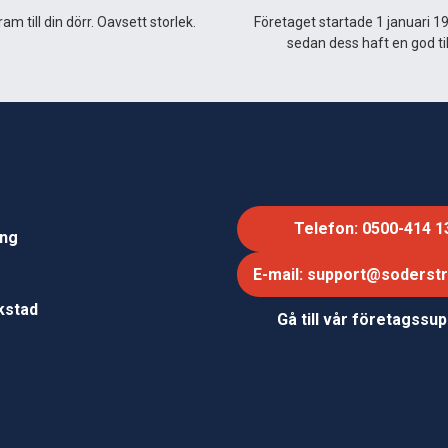
am till din dörr. Oavsett storlek.
Företaget startade 1 januari 1
sedan dess haft en god til
Telefon: 0500-414 1
ing
E-mail: support@soderst
e
rkstad
Gå till vår företagssu