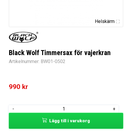
Helskärm
Black Wolf Timmersax för vajerkran
Artikelnummer:
BW01-0502
990
kr
Black
-
+
Wolf
Lägg till i varukorg
Timmersax
för