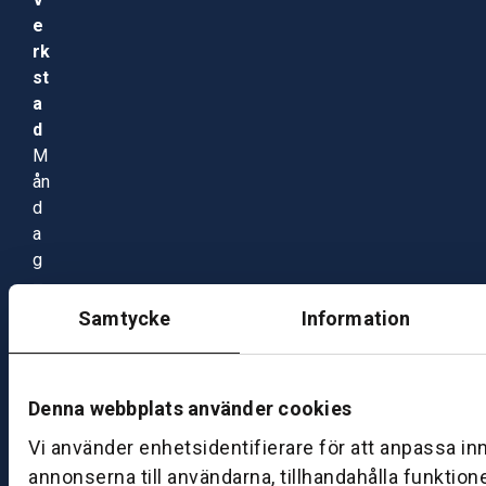
e
rk
st
a
d
M
ån
d
a
g
–
fr
Samtycke
Information
e
d
a
Denna webbplats använder cookies
g:
0
Vi använder enhetsidentifierare för att anpassa in
8:
annonserna till användarna, tillhandahålla funktion