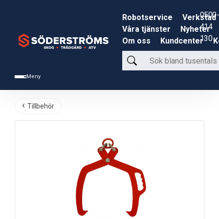
0500-
Robotservice
Verkstad
414
Våra tjänster
Nyheter
130
Om oss
Kundcenter
K
Sök
bland
Meny
tusentals
produkter
Tillbehör