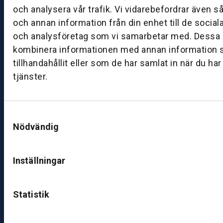
0
och analysera vår trafik. Vi vidarebefordrar även s
0
och annan information från din enhet till de socia
–
och analysföretag som vi samarbetar med. Dessa k
1
kombinera informationen med annan information 
7:
tillhandahållit eller som de har samlat in när du ha
0
0
tjänster.
B
Samtyckesval
ut
Nödvändig
ik
S
k
Inställningar
ö
v
d
Statistik
e