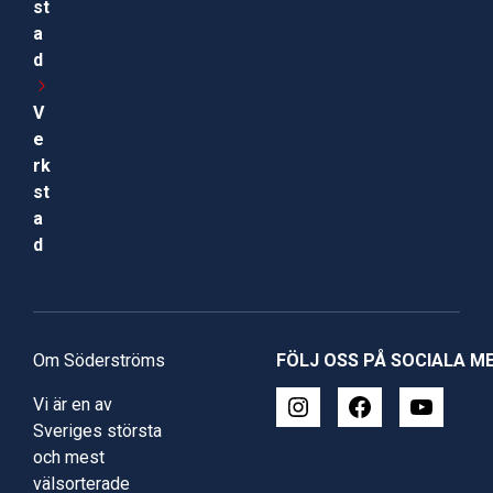
st
a
d
V
e
rk
st
a
d
Om Söderströms
FÖLJ OSS PÅ SOCIALA M
Vi är en av
Sveriges största
och mest
välsorterade