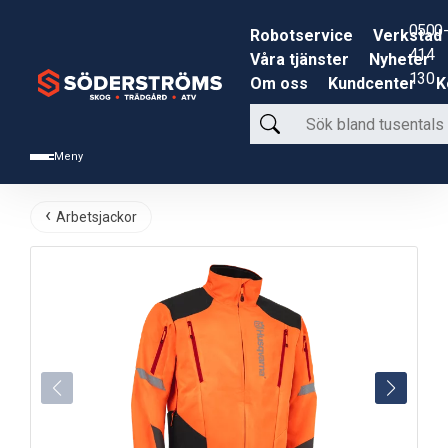
0500-
Robotservice
Verkstad
414
Våra tjänster
Nyheter
130
Om oss
Kundcenter
K
Sök
bland
Meny
tusentals
produkter
Arbetsjackor