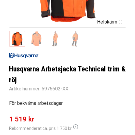
Helskärm
Husqvarna Arbetsjacka Technical trim &
röj
Artikelnummer:
5976602-XX
För bekväma arbetsdagar
1 519
kr
Rekommenderat ca. pris
1 750
kr