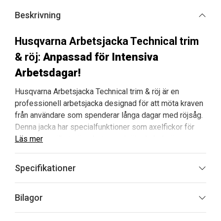
var:
är:
Beskrivning
3
2
340 kr.
900 kr.
Husqvarna Arbetsjacka Technical trim
& röj:
Anpassad för Intensiva
Arbetsdagar!
Husqvarna Arbetsjacka Technical trim & röj är en
professionell arbetsjacka designad för att möta kraven
från användare som spenderar långa dagar med röjsåg.
Denna jacka har specialfunktioner som axelfickor för
vaddering, vilket gör arbete med röjsele bekvämare.
Läs mer
Med ergonomiskt utformade element och 4-vägs
stretchmaterial, garanteras du utmärkt rörlighet och
Specifikationer
komfort även under de mest krävande
arbetsförhållandena.
Bilagor
Ventilationsfunktionerna säkerställer att du håller en