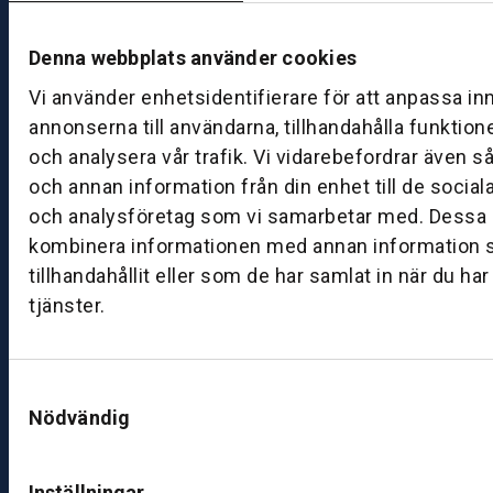
d
M
Denna webbplats använder cookies
ån
d
Vi använder enhetsidentifierare för att anpassa in
a
annonserna till användarna, tillhandahålla funktion
g
och analysera vår trafik. Vi vidarebefordrar även s
–
och annan information från din enhet till de socia
fr
och analysföretag som vi samarbetar med. Dessa k
e
kombinera informationen med annan information 
d
a
tillhandahållit eller som de har samlat in när du ha
g:
tjänster.
0
8:
0
Samtyckesval
0
Nödvändig
–
1
7:
Inställningar