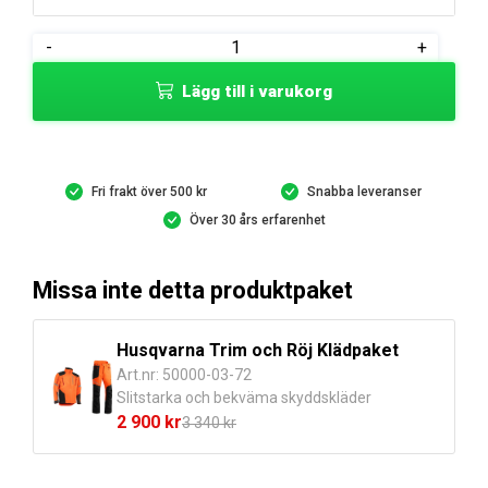
priset
priset
var:
är:
Husqvarna
-
+
1
1
Arbetsjacka
826 kr.
390 kr.
Lägg till i varukorg
Technical
trim
&
röj
Fri frakt över 500 kr
Snabba leveranser
mängd
Över 30 års erfarenhet
Missa inte detta produktpaket
Husqvarna Trim och Röj Klädpaket
Art.nr: 50000-03-72
Slitstarka och bekväma skyddskläder
2 900
kr
3 340
kr
Det
Det
ursprungliga
nuvarande
priset
priset