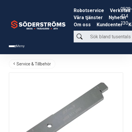
0500-
Robotservice
Verkstad
414
Våra tjänster
Nyheter
130
Om oss
Kundcenter
K
Sök
bland
Meny
tusentals
produkter
Service & Tillbehör