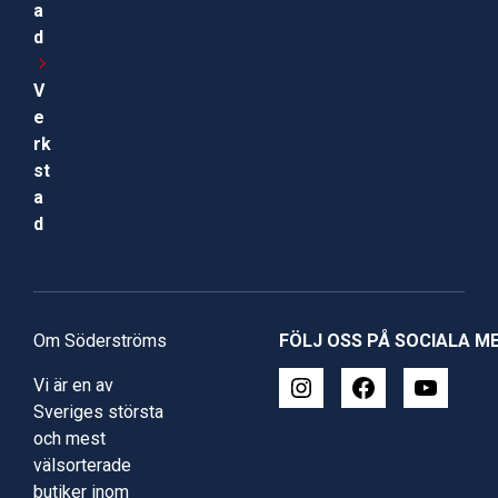
a
d
V
e
rk
st
a
d
Om Söderströms
FÖLJ OSS PÅ SOCIALA M
Vi är en av
Sveriges största
och mest
välsorterade
butiker inom