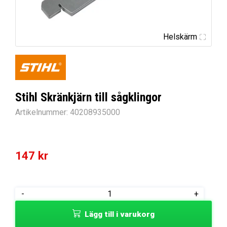
Helskärm
Stihl Skränkjärn till sågklingor
Artikelnummer:
40208935000
147
kr
Stihl
-
+
Skränkjärn
Lägg till i varukorg
till