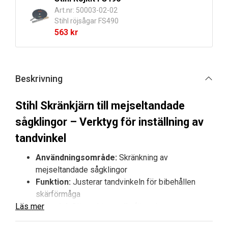
Art.nr: 50003-02-02
Stihl röjsågar FS490
563
kr
Beskrivning
Stihl Skränkjärn till mejseltandade
sågklingor – Verktyg för inställning av
tandvinkel
Användningsområde:
Skränkning av
mejseltandade sågklingor
Funktion:
Justerar tandvinkeln för bibehållen
skärförmåga
Läs mer
Material:
Slitstarkt metallutförande
Kompatibilitet:
För mejseltandade klingor i Stihls