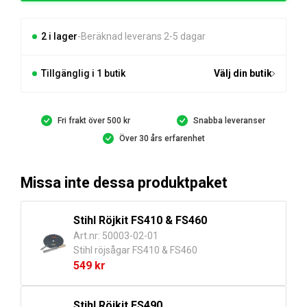
sågklingor
mängd
2 i lager
Beräknad leverans 2-5 dagar
Tillgänglig i 1 butik
Välj din butik
Fri frakt över 500 kr
Snabba leveranser
Över 30 års erfarenhet
Missa inte dessa produktpaket
Stihl Röjkit FS410 & FS460
Art.nr: 50003-02-01
Stihl röjsågar FS410 & FS460
549
kr
Stihl Röjkit FS490