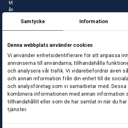
M
ån
d
Samtycke
Information
a
g
–
fr
Denna webbplats använder cookies
e
Vi använder enhetsidentifierare för att anpassa in
d
annonserna till användarna, tillhandahålla funktion
a
och analysera vår trafik. Vi vidarebefordrar även s
g:
0
och annan information från din enhet till de socia
8:
och analysföretag som vi samarbetar med. Dessa k
0
kombinera informationen med annan information 
0
tillhandahållit eller som de har samlat in när du ha
–
tjänster.
1
7:
0