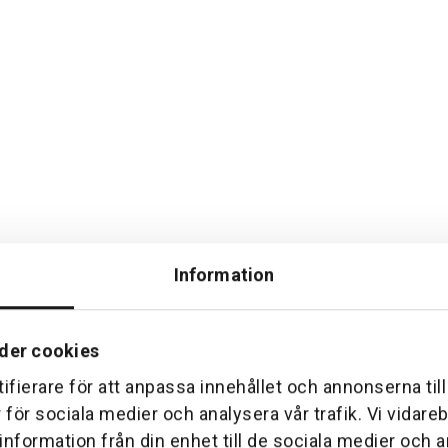
ga följeslagare i skogen
Information
, utan en livlina i skogsarbetets utmanande miljö. Med sin höga 
der cookies
ka:
ifierare för att anpassa innehållet och annonserna til
r för sociala medier och analysera vår trafik. Vi vidar
liga reflexer garanterar jackan att du syns klart och tydligt i alla
 information från din enhet till de sociala medier och
 både vatten- och smutsavvisande, vilket gör den idealisk för uto