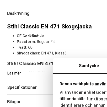
Beskrivning
Stihl Classic EN 471 Skogsjacka
CE Godkänd:
Ja
Passform:
Regular Fit
Tvätt:
60
Skyddsklass:
EN 471, Klass3
Stihl Classic EN 471 Skogsjacka: Din pålitli
Samtycke
Stihl Classic EN 471 Skogsjacka är inte bara en vanlig jacka
Läs mer
skydd och komfort i alla väder och arbetsförhållanden.
Denna webbplats använ
Specifikationer
Fördelar med Stihl Classic EN 471 Skogsjac
Vi använder enhetsident
tillhandahålla funktione
Maximal Synbarhet
: Med sin varselorange färg och tyd
Bilagor
identifierare och annan
Robust Konstruktion
: Jackans slitstarka material är