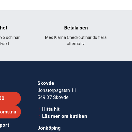
nhet
Betala sen
995 och har
Med Klarna Checkout har du flera
lväxt.
alternativ.
Skövde
Jonstorpsgatan 11
549 37 Skövde
30
Hitta hit
roms.nu
Läs mer om butiken
pport
Jönköping