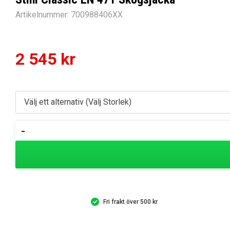
Artikelnummer:
700988406XX
2 545
kr
Stihl
-
Classic
EN
471
Skogsjacka
mängd
Fri frakt över 500 kr