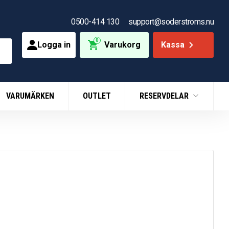
0500-414 130
support@soderstroms.nu
0
Logga in
Varukorg
Kassa
VARUMÄRKEN
OUTLET
RESERVDELAR