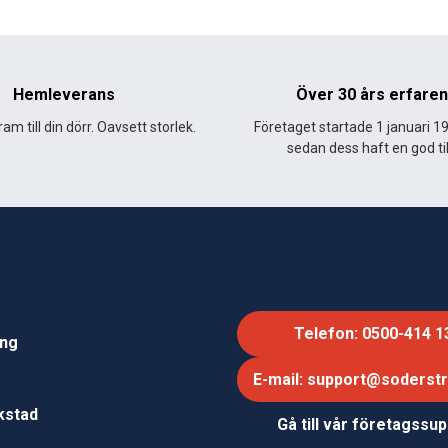
Hemleverans
Över 30 års erfare
am till din dörr. Oavsett storlek.
Företaget startade 1 januari 1
sedan dess haft en god til
Telefon: 0500-414 1
ing
E-mail: support@soderst
e
rkstad
Gå till vår företagssu