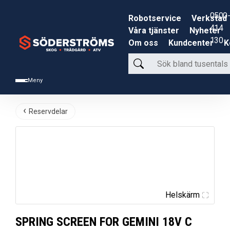
0500-
Robotservice
Verkstad
414
Våra tjänster
Nyheter
130
Om oss
Kundcenter
K
Sök
bland
Meny
tusentals
produkter
Reservdelar
Helskärm
SPRING SCREEN FOR GEMINI 18V C