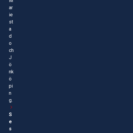
M
ar
ie
st
a
d
o
ch
J
ö
nk
ö
pi
n
g.
S
e
s