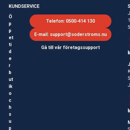
KUNDSERVICE
J
Ö
Telefon: 0500-414 130
p
p
E-mail: support@soderstroms.nu
et
ti
Gå till vår företagssupport
d
e
r
b
ut
ik
o
c
h
s
u
p
S