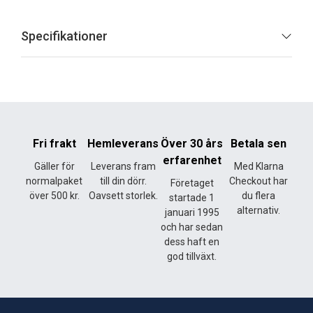
Specifikationer
Fri frakt
Hemleverans
Över 30 års
Betala sen
erfarenhet
Gäller för
Leverans fram
Med Klarna
normalpaket
till din dörr.
Checkout har
Företaget
över 500 kr.
Oavsett storlek.
du flera
startade 1
alternativ.
januari 1995
och har sedan
dess haft en
god tillväxt.