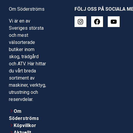
Om Söderströms
FÖLJ OSS PÅ SOCIALA M
Vi är en av
Sveriges största
och mest
välsorterade
butiker inom
skog, trädgård
och ATV. Här hittar
du vårt breda
sortiment av
maskiner, verktyg,
utrustning och
reservdelar.
Om
Söderströms
Köpvillkor
Aktuellt