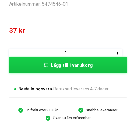
Artikelnummer:
5474546-01
37
kr
SPRING
-
+
SCREEN
Lägg till i varukorg
FOR
GEMINI
18V
C
Beställningsvara
Beräknad leverans 4-7 dagar
mängd
Fri frakt över 500 kr
Snabba leveranser
Över 30 års erfarenhet