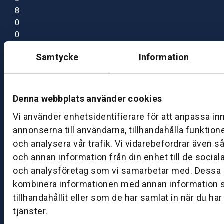
8:
0
0
–
Samtycke
Information
1
7:
0
0
Denna webbplats använder cookies
Vi använder enhetsidentifierare för att anpassa in
B
annonserna till användarna, tillhandahålla funktion
ut
och analysera vår trafik. Vi vidarebefordrar även s
ik
och annan information från din enhet till de socia
S
och analysföretag som vi samarbetar med. Dessa k
k
kombinera informationen med annan information 
ö
tillhandahållit eller som de har samlat in när du ha
v
tjänster.
d
e