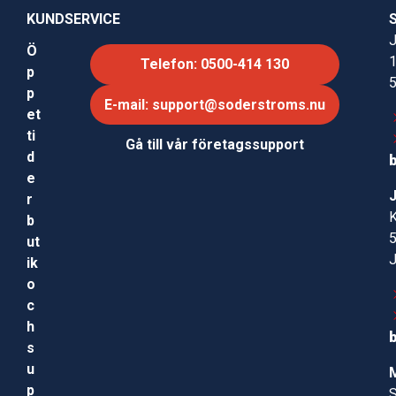
KUNDSERVICE
J
Ö
Telefon: 0500-414 130
p
p
E-mail: support@soderstroms.nu
et
ti
Gå till vår företagssupport
d
e
r
b
ut
ik
o
c
h
s
u
p
S