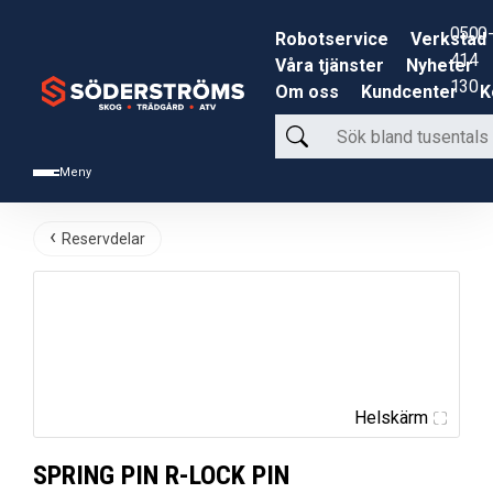
0500-
Robotservice
Verkstad
414
Våra tjänster
Nyheter
130
Om oss
Kundcenter
K
Sök
bland
Meny
tusentals
produkter
Reservdelar
Helskärm
SPRING PIN R-LOCK PIN