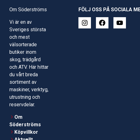
Om Söderströms
FÖLJ OSS PÅ SOCIALA M
Vi är en av
Sveriges största
och mest
välsorterade
butiker inom
skog, trädgård
och ATV. Här hittar
du vårt breda
sortiment av
maskiner, verktyg,
utrustning och
reservdelar.
Om
Söderströms
Köpvillkor
Aktuellt