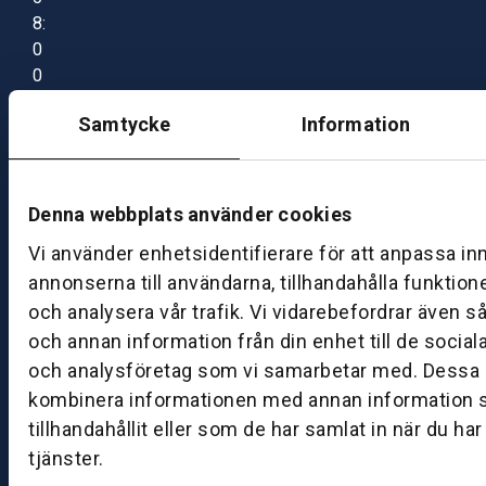
8:
0
0
–
Samtycke
Information
1
7:
0
0
Denna webbplats använder cookies
Vi använder enhetsidentifierare för att anpassa in
B
annonserna till användarna, tillhandahålla funktion
ut
och analysera vår trafik. Vi vidarebefordrar även s
ik
och annan information från din enhet till de socia
S
och analysföretag som vi samarbetar med. Dessa k
k
kombinera informationen med annan information 
ö
tillhandahållit eller som de har samlat in när du ha
v
tjänster.
d
e