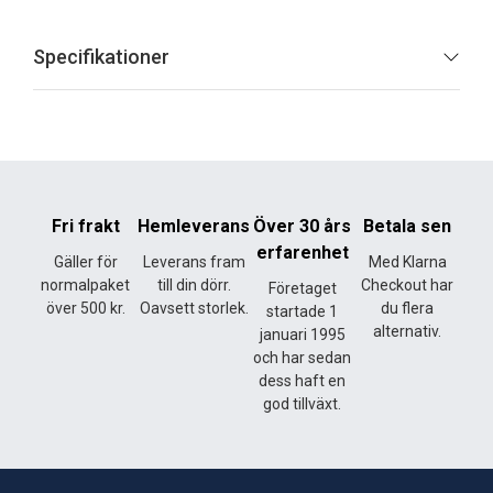
Specifikationer
Fri frakt
Hemleverans
Över 30 års
Betala sen
erfarenhet
Gäller för
Leverans fram
Med Klarna
normalpaket
till din dörr.
Checkout har
Företaget
över 500 kr.
Oavsett storlek.
du flera
startade 1
alternativ.
januari 1995
och har sedan
dess haft en
god tillväxt.