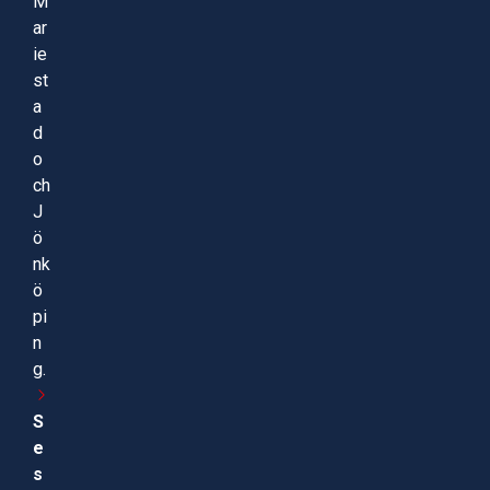
M
ar
ie
st
a
d
o
ch
J
ö
nk
ö
pi
n
g.
S
e
s