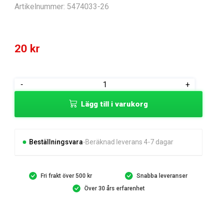
Artikelnummer:
5474033-26
20
kr
SPRING
-
+
PIN
Lägg till i varukorg
R-
LOCK
PIN
mängd
Beställningsvara
Beräknad leverans 4-7 dagar
Fri frakt över 500 kr
Snabba leveranser
Över 30 års erfarenhet