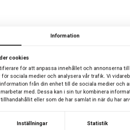
Information
der cookies
ifierare för att anpassa innehållet och annonserna til
Hemleverans
Över 30 års erfare
r för sociala medier och analysera vår trafik. Vi vidar
am till din dörr. Oavsett storlek.
Företaget startade 1 januari 1
 information från din enhet till de sociala medier och
sedan dess haft en god til
amarbetar med. Dessa kan i sin tur kombinera inform
illhandahållit eller som de har samlat in när du har an
Inställningar
Statistik