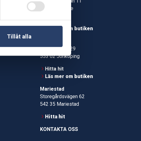
Jonstorpsgatan 11
549 37 Skövde
30
Hitta hit
roms.nu
Läs mer om butiken
Tillåt alla
pport
Jönköping
Kämpevägen 29
553 02 Jönköping
Hitta hit
Läs mer om butiken
Mariestad
Storegårdsvägen 62
542 35 Mariestad
Hitta hit
KONTAKTA OSS