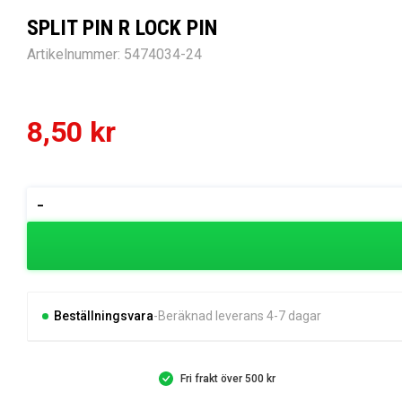
SPLIT PIN R LOCK PIN
Artikelnummer:
5474034-24
8,50
kr
SPLIT
-
PIN
R
LOCK
PIN
mängd
Beställningsvara
Beräknad leverans 4-7 dagar
Fri frakt över 500 kr