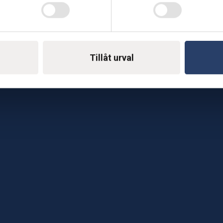
Telefon: 0500-414 1
ing
E-mail: support@soderst
e
rkstad
Tillåt urval
Gå till vår företagssu