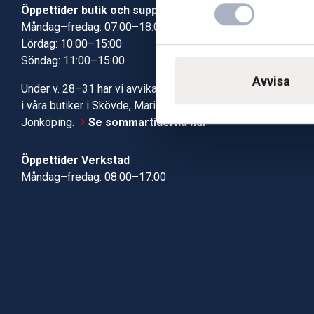
Öppettider butik och support
Butik Skövde
Måndag–fredag: 07:00–18:00
Butik Jönköp
Lördag: 10:00–15:00
Kundcenter
Söndag: 11:00–15:00
Robotservic
Boka tid i ve
Avvisa
Under v. 28–31 har vi avvikande öppettider
Verkstad
i våra butiker i Skövde, Mariestad och
Jönköping.
Se sommartiderna här
Öppettider Verkstad
Måndag–fredag: 08:00–17:00