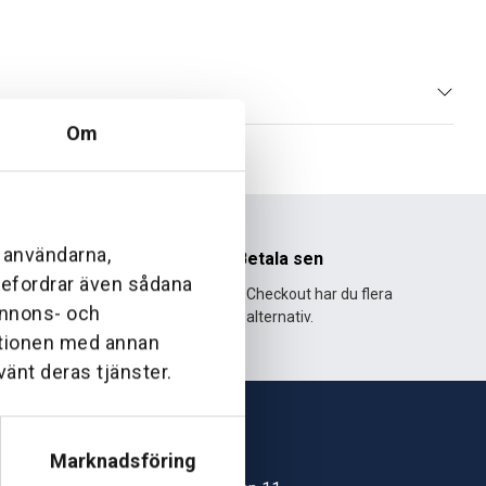
Om
l användarna,
nhet
Betala sen
ebefordrar även sådana
995 och har
Med Klarna Checkout har du flera
 annons- och
lväxt.
alternativ.
ationen med annan
vänt deras tjänster.
Marknadsföring
Skövde