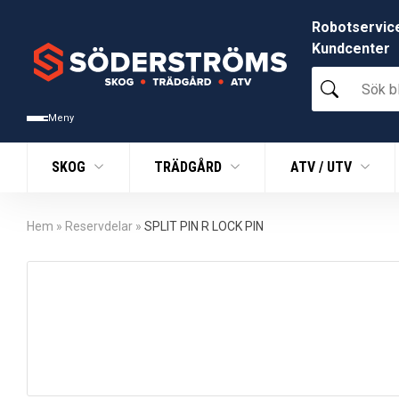
Robotservic
Kundcenter
Sök
bland
tusentals
Meny
produkter
SKOG
TRÄDGÅRD
ATV / UTV
Hem
»
Reservdelar
»
SPLIT PIN R LOCK PIN