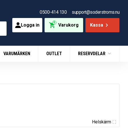
0500-414 130
support@soderstroms.nu
0
Logga in
Varukorg
Kassa
VARUMÄRKEN
OUTLET
RESERVDELAR
Helskärm