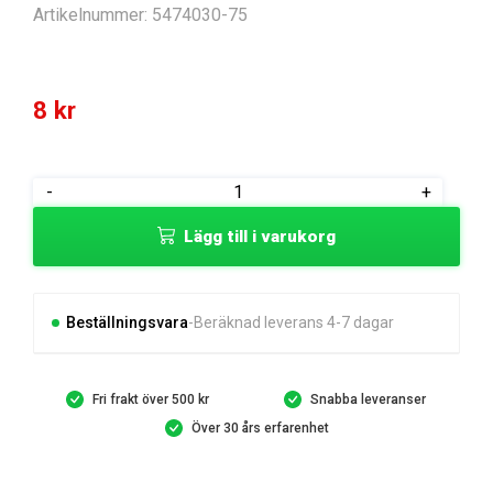
Artikelnummer:
5474030-75
8
kr
SLEEVE
-
+
mängd
Lägg till i varukorg
Beställningsvara
Beräknad leverans 4-7 dagar
Fri frakt över 500 kr
Snabba leveranser
Över 30 års erfarenhet