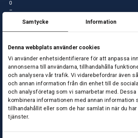
0
–
1
Samtycke
Information
7:
0
0
Denna webbplats använder cookies
Vi använder enhetsidentifierare för att anpassa in
B
annonserna till användarna, tillhandahålla funktion
ut
ik
och analysera vår trafik. Vi vidarebefordrar även s
S
och annan information från din enhet till de socia
k
och analysföretag som vi samarbetar med. Dessa k
ö
kombinera informationen med annan information 
v
tillhandahållit eller som de har samlat in när du ha
d
tjänster.
e
B