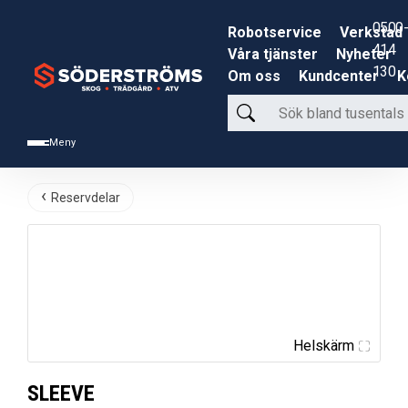
0500-
Robotservice
Verkstad
414
Våra tjänster
Nyheter
130
Om oss
Kundcenter
K
Sök
bland
Meny
tusentals
produkter
Reservdelar
Helskärm
SLEEVE