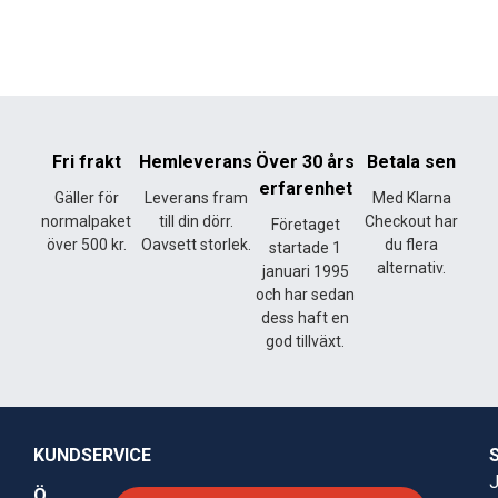
Fri frakt
Hemleverans
Över 30 års
Betala sen
erfarenhet
Gäller för
Leverans fram
Med Klarna
normalpaket
till din dörr.
Checkout har
Företaget
över 500 kr.
Oavsett storlek.
du flera
startade 1
alternativ.
januari 1995
och har sedan
dess haft en
god tillväxt.
KUNDSERVICE
J
Ö