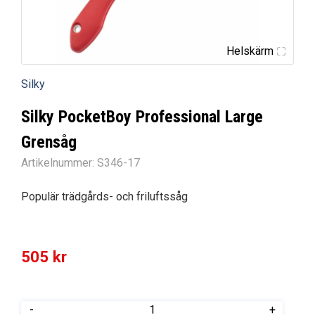
Helskärm
Silky
Silky PocketBoy Professional Large
Grensåg
Artikelnummer:
S346-17
Populär trädgårds- och friluftssåg
505
kr
Silky
-
+