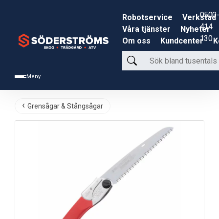
0500-
Robotservice
Verkstad
414
Våra tjänster
Nyheter
130
Om oss
Kundcenter
K
Sök
bland
Meny
tusentals
produkter
Grensågar & Stångsågar