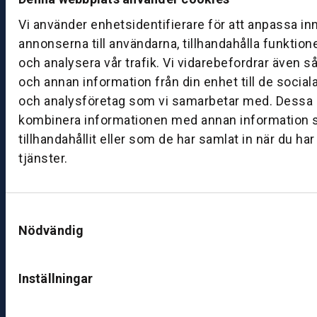
a
g:
Vi använder enhetsidentifierare för att anpassa in
0
annonserna till användarna, tillhandahålla funktion
8:
och analysera vår trafik. Vi vidarebefordrar även s
0
och annan information från din enhet till de socia
0
och analysföretag som vi samarbetar med. Dessa k
–
kombinera informationen med annan information 
1
tillhandahållit eller som de har samlat in när du ha
7:
tjänster.
0
0
Samtyckesval
B
Nödvändig
ut
ik
S
Inställningar
k
ö