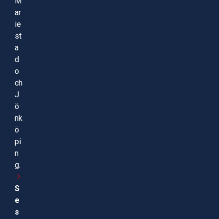
M
ar
ie
st
a
d
o
ch
J
ö
nk
ö
pi
n
g.
S
e
s