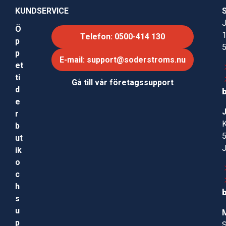
KUNDSERVICE
J
Ö
Telefon: 0500-414 130
p
p
E-mail: support@soderstroms.nu
et
ti
Gå till vår företagssupport
d
e
r
b
ut
ik
o
c
h
s
u
p
S