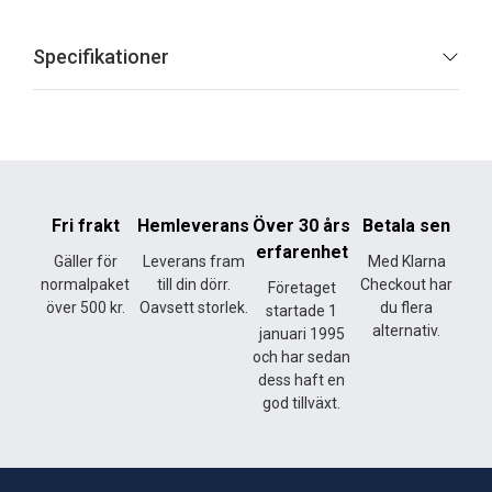
Specifikationer
Fri frakt
Hemleverans
Över 30 års
Betala sen
erfarenhet
Gäller för
Leverans fram
Med Klarna
normalpaket
till din dörr.
Checkout har
Företaget
över 500 kr.
Oavsett storlek.
du flera
startade 1
alternativ.
januari 1995
och har sedan
dess haft en
god tillväxt.