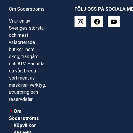
Om Söderströms
FÖLJ OSS PÅ SOCIALA M
Vi är en av
Sveriges största
och mest
välsorterade
butiker inom
skog, trädgård
och ATV. Här hittar
du vårt breda
sortiment av
maskiner, verktyg,
utrustning och
reservdelar.
Om
Söderströms
Köpvillkor
Aktuellt