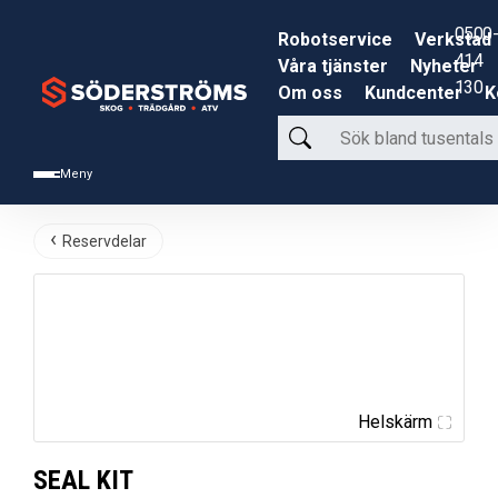
0500-
Robotservice
Verkstad
414
Våra tjänster
Nyheter
130
Om oss
Kundcenter
K
Sök
bland
Meny
tusentals
produkter
Reservdelar
Helskärm
SEAL KIT