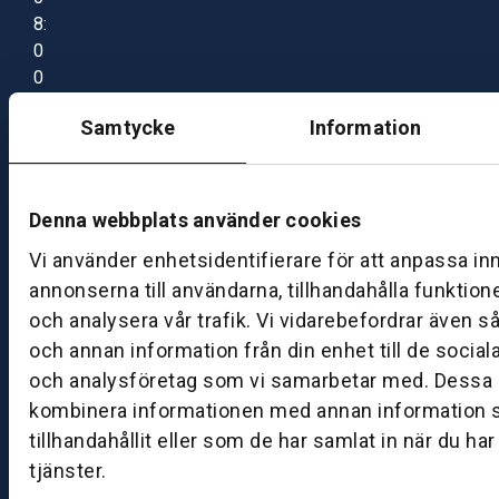
8:
0
0
–
Samtycke
Information
1
7:
0
0
Denna webbplats använder cookies
Vi använder enhetsidentifierare för att anpassa in
B
annonserna till användarna, tillhandahålla funktion
ut
och analysera vår trafik. Vi vidarebefordrar även s
ik
och annan information från din enhet till de socia
S
och analysföretag som vi samarbetar med. Dessa k
k
kombinera informationen med annan information 
ö
tillhandahållit eller som de har samlat in när du ha
v
tjänster.
d
e