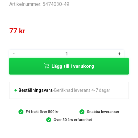
Artikelnummer:
5474030-49
77
kr
SEAL
-
+
KIT
Lägg till i varukorg
mängd
Beställningsvara
Beräknad leverans 4-7 dagar
Fri frakt över 500 kr
Snabba leveranser
Över 30 års erfarenhet