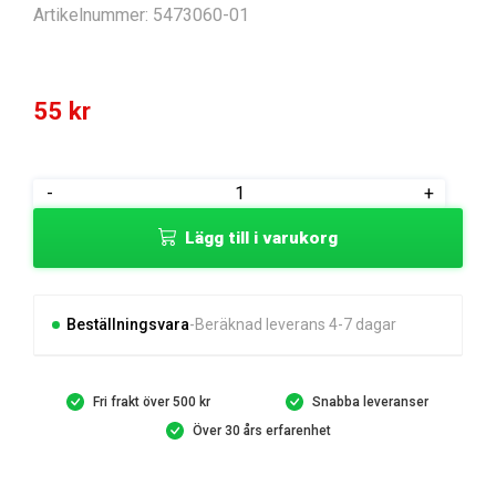
Artikelnummer:
5473060-01
55
kr
SCREW
-
+
ISO
Lägg till i varukorg
14579
M8X35
8.8
T45,
Beställningsvara
Beräknad leverans 4-7 dagar
mängd
Fri frakt över 500 kr
Snabba leveranser
Över 30 års erfarenhet