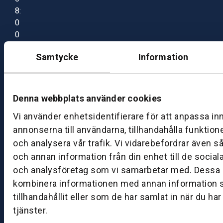
8:
0
0
–
Samtycke
Information
1
7:
0
0
Denna webbplats använder cookies
Vi använder enhetsidentifierare för att anpassa in
B
annonserna till användarna, tillhandahålla funktion
ut
och analysera vår trafik. Vi vidarebefordrar även s
ik
och annan information från din enhet till de socia
S
och analysföretag som vi samarbetar med. Dessa k
k
kombinera informationen med annan information 
ö
tillhandahållit eller som de har samlat in när du ha
v
tjänster.
d
e