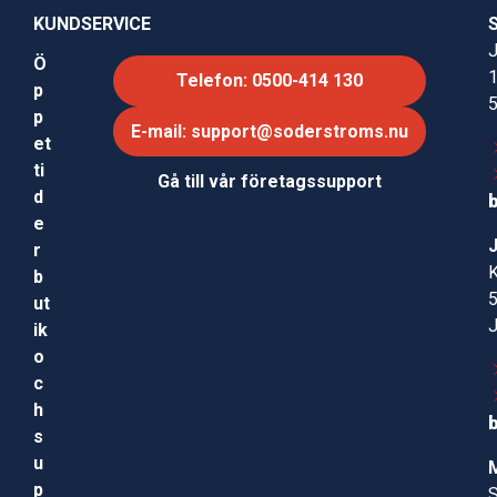
KUNDSERVICE
J
Ö
Telefon: 0500-414 130
p
p
E-mail: support@soderstroms.nu
et
ti
Gå till vår företagssupport
d
e
r
b
ut
ik
o
c
h
s
u
p
S