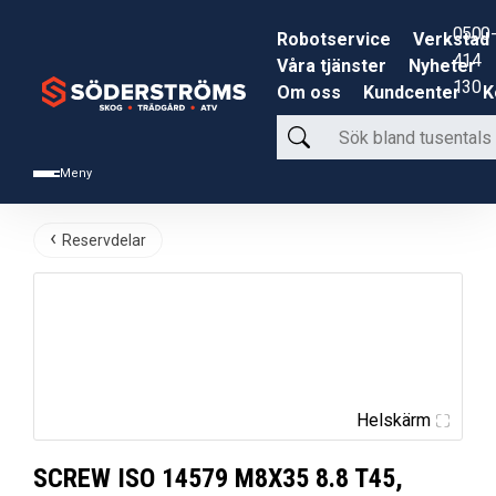
0500-
Robotservice
Verkstad
414
Våra tjänster
Nyheter
130
Om oss
Kundcenter
K
Sök
bland
Meny
tusentals
produkter
Reservdelar
Helskärm
SCREW ISO 14579 M8X35 8.8 T45,