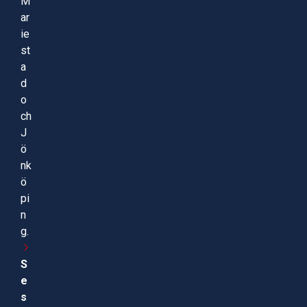
M
ar
ie
st
a
d
o
ch
J
ö
nk
ö
pi
n
g.
S
e
s