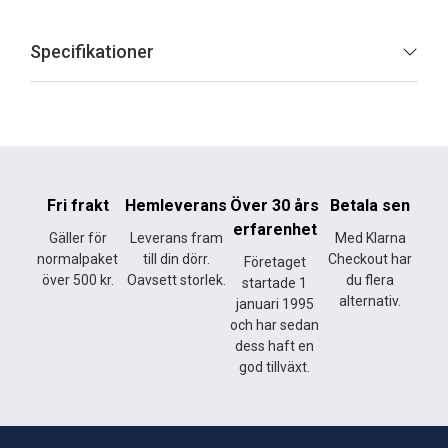
Specifikationer
Fri frakt
Hemleverans
Över 30 års
Betala sen
erfarenhet
Gäller för
Leverans fram
Med Klarna
normalpaket
till din dörr.
Checkout har
Företaget
över 500 kr.
Oavsett storlek.
du flera
startade 1
alternativ.
januari 1995
och har sedan
dess haft en
god tillväxt.