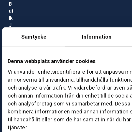
B
ut
ik
J
ö
Samtycke
Information
n
k
ö
pi
Denna webbplats använder cookies
n
Vi använder enhetsidentifierare för att anpassa in
g
annonserna till användarna, tillhandahålla funktion
och analysera vår trafik. Vi vidarebefordrar även s
K
och annan information från din enhet till de socia
u
n
och analysföretag som vi samarbetar med. Dessa k
d
kombinera informationen med annan information 
c
tillhandahållit eller som de har samlat in när du ha
e
tjänster.
nt