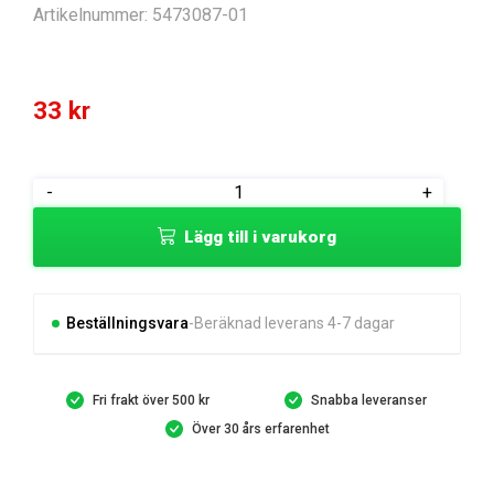
Artikelnummer:
5473087-01
33
kr
SCREW
-
+
DIN
Lägg till i varukorg
34805-
2
M4X10
8.8,
Beställningsvara
Beräknad leverans 4-7 dagar
B
mängd
Fri frakt över 500 kr
Snabba leveranser
Över 30 års erfarenhet