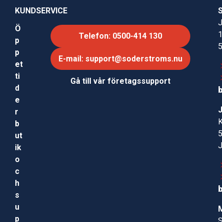
KUNDSERVICE
J
Ö
Telefon: 0500-414 130
p
p
E-mail: support@soderstroms.nu
et
ti
Gå till vår företagssupport
d
e
r
b
ut
ik
o
c
h
s
u
p
S