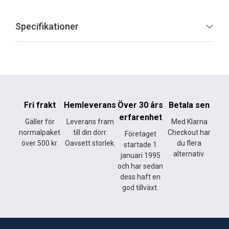
Specifikationer
Fri frakt
Hemleverans
Över 30 års
Betala sen
erfarenhet
Gäller för
Leverans fram
Med Klarna
normalpaket
till din dörr.
Checkout har
Företaget
över 500 kr.
Oavsett storlek.
du flera
startade 1
alternativ.
januari 1995
och har sedan
dess haft en
god tillväxt.