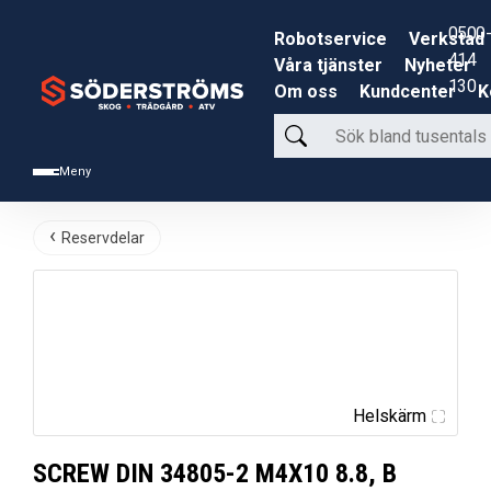
0500-
Robotservice
Verkstad
414
Våra tjänster
Nyheter
130
Om oss
Kundcenter
K
Sök
bland
Meny
tusentals
produkter
Reservdelar
Helskärm
SCREW DIN 34805-2 M4X10 8.8, B