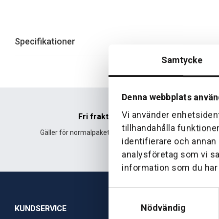
Specifikationer
Samtycke
Denna webbplats använ
Vi använder enhetsident
Fri frakt
tillhandahålla funktione
Gäller för normalpaket över 500 kr.
Leverans fr
identifierare och annan
analysföretag som vi s
information som du har t
Samtyckesval
Nödvändig
KUNDSERVICE