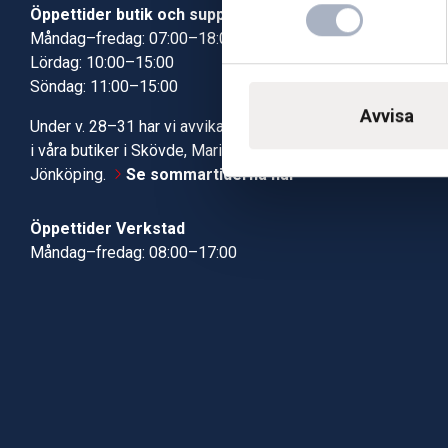
Öppettider butik och support
Butik Skövde
Måndag–fredag: 07:00–18:00
Butik Jönköp
Lördag: 10:00–15:00
Kundcenter
Söndag: 11:00–15:00
Robotservic
Boka tid i ve
Avvisa
Under v. 28–31 har vi avvikande öppettider
Verkstad
i våra butiker i Skövde, Mariestad och
Jönköping.
Se sommartiderna här
Öppettider Verkstad
Måndag–fredag: 08:00–17:00