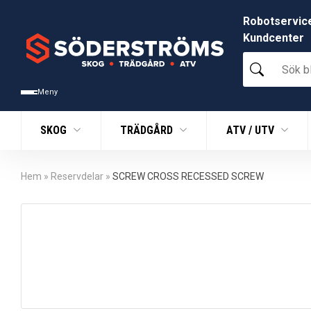
Robotservic
Kundcenter
Sök
bland
tusentals
Meny
produkter
SKOG
TRÄDGÅRD
ATV / UTV
Hem
»
Reservdelar
»
SCREW CROSS RECESSED SCREW