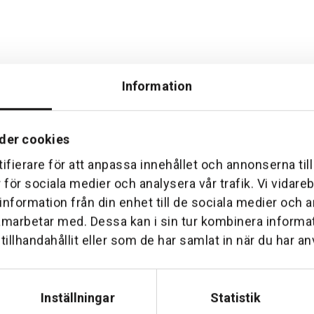
Information
der cookies
ifierare för att anpassa innehållet och annonserna til
Hemleverans
Över 30 års erfare
r för sociala medier och analysera vår trafik. Vi vidar
am till din dörr. Oavsett storlek.
Företaget startade 1 januari 1
 information från din enhet till de sociala medier och
sedan dess haft en god til
amarbetar med. Dessa kan i sin tur kombinera inform
illhandahållit eller som de har samlat in när du har an
Inställningar
Statistik