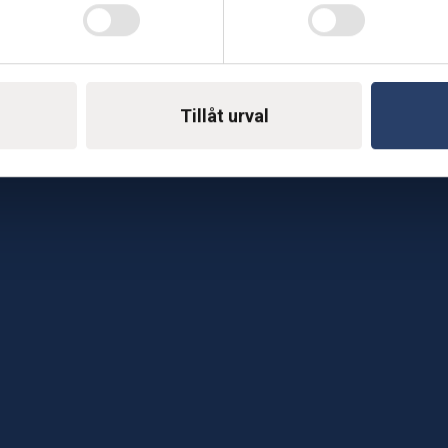
Telefon: 0500-414 1
ing
E-mail: support@soderst
e
rkstad
Tillåt urval
Gå till vår företagssu