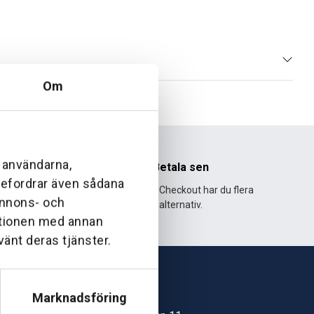
Om
l användarna,
nhet
Betala sen
ebefordrar även sådana
995 och har
Med Klarna Checkout har du flera
 annons- och
lväxt.
alternativ.
ationen med annan
vänt deras tjänster.
Marknadsföring
Skövde