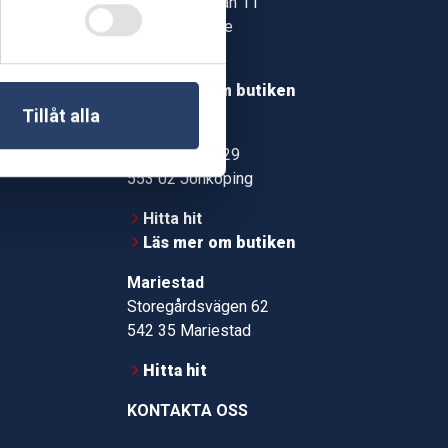
Jonstorpsgatan 11
549 37 Skövde
30
Hitta hit
roms.nu
Läs mer om butiken
Tillåt alla
pport
Jönköping
Kämpevägen 29
553 02 Jönköping
Hitta hit
Läs mer om butiken
Mariestad
Storegårdsvägen 62
542 35 Mariestad
Hitta hit
KONTAKTA OSS