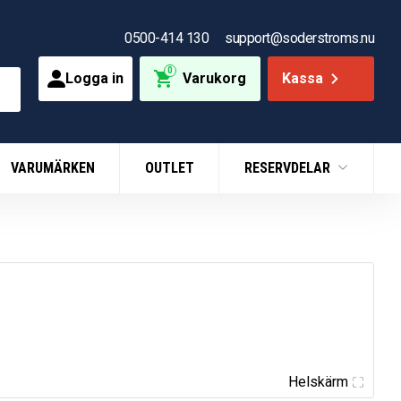
0500-414 130
support@soderstroms.nu
0
Logga in
Varukorg
Kassa
VARUMÄRKEN
OUTLET
RESERVDELAR
Helskärm