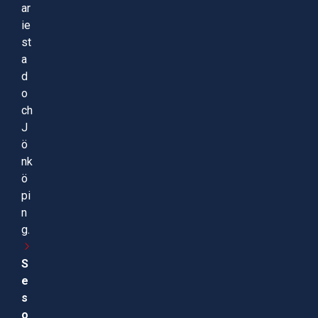
ar
ie
st
a
d
o
ch
J
ö
nk
ö
pi
n
g.
S
e
s
o