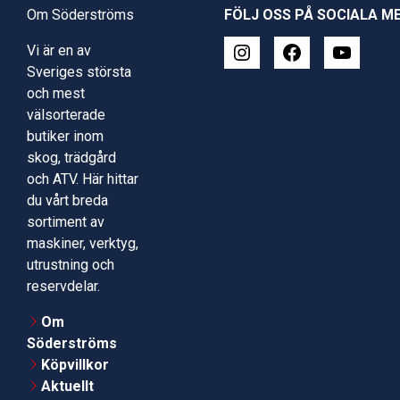
Om Söderströms
FÖLJ OSS PÅ SOCIALA M
Vi är en av
Sveriges största
och mest
välsorterade
butiker inom
skog, trädgård
och ATV. Här hittar
du vårt breda
sortiment av
maskiner, verktyg,
utrustning och
reservdelar.
Om
Söderströms
Köpvillkor
Aktuellt