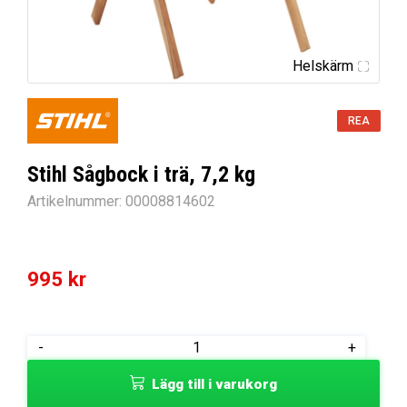
Helskärm
REA
Stihl Sågbock i trä, 7,2 kg
Artikelnummer:
00008814602
995
kr
Stihl
-
+
Sågbock
Lägg till i varukorg
i