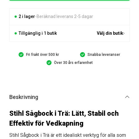
trä,
7,2
kg
2 i lager
Beräknad leverans 2-5 dagar
mängd
Tillgänglig i 1 butik
Välj din butik
Fri frakt över 500 kr
Snabba leveranser
Över 30 års erfarenhet
Beskrivning
Stihl Sågbock i Trä: Lätt, Stabil och
Effektiv för Vedkapning
Stihl Sågbock i Trä är ett idealiskt verktyg för alla som