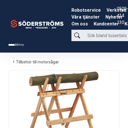
0500-
Robotservice
Verkstad
414
Våra tjänster
Nyheter
130
Om oss
Kundcenter
K
Sök
bland
Meny
tusentals
produkter
Tillbehör till motorsågar