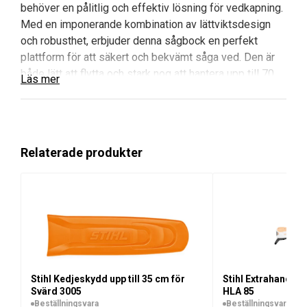
behöver en pålitlig och effektiv lösning för vedkapning.
Med en imponerande kombination av lättviktsdesign
och robusthet, erbjuder denna sågbock en perfekt
plattform för att säkert och bekvämt såga ved. Den är
både lätt att flytta och stark nog att hantera upp till 70
Läs mer
kg, vilket gör den till ett oumbärligt verktyg i din
trädgård eller vid din vedhantering.
Fördelar med Stihl Sågbock i Trä:
Relaterade produkter
Lättvikt:
Väger endast 7,2 kg, vilket gör den
enkel att flytta och hantera.
Stabil och Robust:
Kan hantera en maxlast på
upp till 70 kg, perfekt för effektiv vedkapning.
Användarvänlig:
Designad för att underlätta
sågningsprocessen, vilket gör ditt arbete både
snabbare och säkrare.
Stihl Kedjeskydd upp till 35 cm för
Stihl Extrahandtag,
Svärd 3005
HLA 85
Användningstips:
Beställningsvara
Beställningsvara