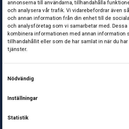
8:
annonserna till användarna, tillhandahålla funktion
0
och analysera vår trafik. Vi vidarebefordrar även s
0
och annan information från din enhet till de socia
–
och analysföretag som vi samarbetar med. Dessa k
1
kombinera informationen med annan information 
7:
tillhandahållit eller som de har samlat in när du ha
0
tjänster.
0
B
Samtyckesval
ut
Nödvändig
ik
S
k
Inställningar
ö
v
Statistik
d
e