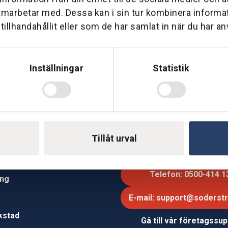
amarbetar med. Dessa kan i sin tur kombinera inform
illhandahållit eller som de har samlat in när du har an
Hemleverans
Över 30 års erfare
Inställningar
Statistik
am till din dörr. Oavsett storlek.
Företaget startade 1 januari 1
sedan dess haft en god til
Tillåt urval
Telefon: 0500-414 1
ing
E-mail: support@soderst
e
rkstad
Gå till vår företagssu