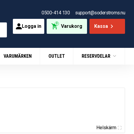
0500-414 130
support@soderstroms.nu
0
Logga in
Varukorg
Kassa
VARUMÄRKEN
OUTLET
RESERVDELAR
Helskärm