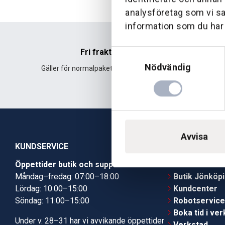
analysföretag som vi s
information som du har t
Fri frakt
Samtyckesval
Nödvändig
Gäller för normalpaket över 500 kr.
Leverans fr
Avvisa
KUNDSERVICE
Öppettider butik och support
Butik Skövde
Måndag–fredag: 07:00–18:00
Butik Jönköp
Lördag: 10:00–15:00
Kundcenter
Söndag: 11:00–15:00
Robotservic
Boka tid i ve
Under v. 28–31 har vi avvikande öppettider
Verkstad