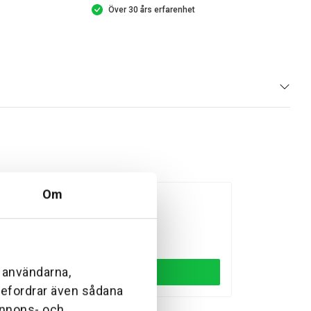
Över 30 års erfarenhet
Om
WASHER
Beställningsvara
12
kr
l användarna,
Lägg till
ebefordrar även sådana
 annons- och