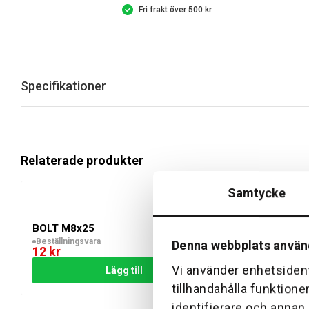
Fri frakt över 500 kr
Specifikationer
Relaterade produkter
Samtycke
BOLT M8x25
O-RING
Beställningsvara
Beställningsvara
Denna webbplats använ
12
kr
12
kr
Vi använder enhetsident
Lägg till
tillhandahålla funktione
identifierare och annan