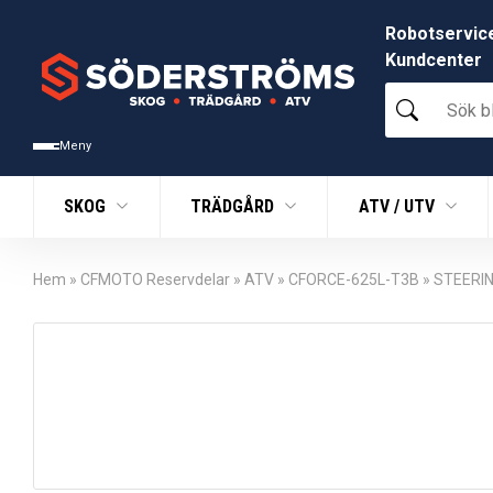
Robotservic
Kundcenter
Sök
bland
tusentals
Meny
produkter
SKOG
TRÄDGÅRD
ATV / UTV
Hem
»
CFMOTO Reservdelar
»
ATV
»
CFORCE-625L-T3B
»
STEERI