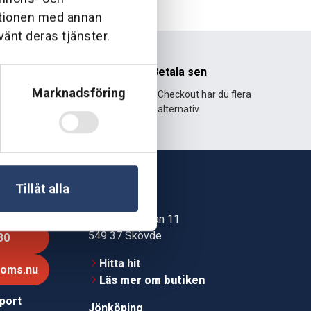
ationen med annan
vänt deras tjänster.
nhet
Betala sen
Marknadsföring
995 och har
Med Klarna Checkout har du flera
lväxt.
alternativ.
Tillåt alla
Skövde
Jonstorpsgatan 11
549 37 Skövde
30
Hitta hit
roms.nu
Läs mer om butiken
pport
Jönköping