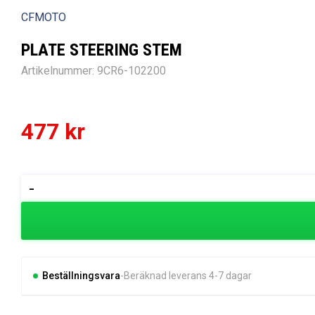
CFMOTO
PLATE STEERING STEM
Artikelnummer:
9CR6-102200
477
kr
PLATE
-
STEERING
STEM
mängd
Beställningsvara
Beräknad leverans 4-7 dagar