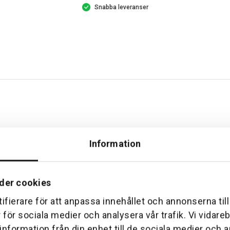
Snabba leveranser
Information
SEAT STEERING SHAFT
Beställningsvara
der cookies
48
kr
ifierare för att anpassa innehållet och annonserna til
Lägg till
Lägg till
r för sociala medier och analysera vår trafik. Vi vidar
 information från din enhet till de sociala medier och