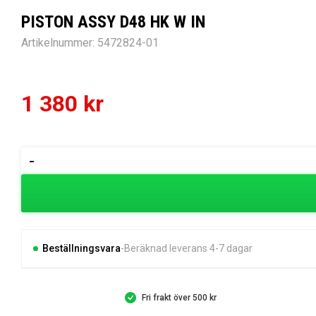
PISTON ASSY D48 HK W IN
Artikelnummer:
5472824-01
1 380
kr
PISTON
-
ASSY
D48
HK
W
IN
Beställningsvara
Beräknad leverans 4-7 dagar
mängd
Fri frakt över 500 kr