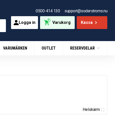
0500-414 130
support@soderstroms.nu
0
Logga in
Varukorg
Kassa
VARUMÄRKEN
OUTLET
RESERVDELAR
Helskärm