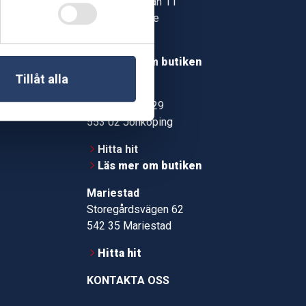
Jonstorpsgatan 11
549 37 Skövde
30
Hitta hit
roms.nu
Läs mer om butiken
Tillåt alla
pport
Jönköping
Kämpevägen 29
553 02 Jönköping
Hitta hit
Läs mer om butiken
Mariestad
Storegårdsvägen 62
542 35 Mariestad
Hitta hit
KONTAKTA OSS