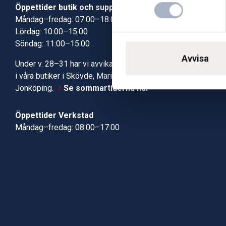
Öppettider butik och support
Butik Skövde
Måndag–fredag: 07:00–18:00
Butik Jönköp
Lördag: 10:00–15:00
Kundcenter
Söndag: 11:00–15:00
Robotservic
Boka tid i ve
Avvisa
Under v. 28–31 har vi avvikande öppettider
Verkstad
i våra butiker i Skövde, Mariestad och
Jönköping.
Se sommartiderna här
Öppettider Verkstad
Måndag–fredag: 08:00–17:00