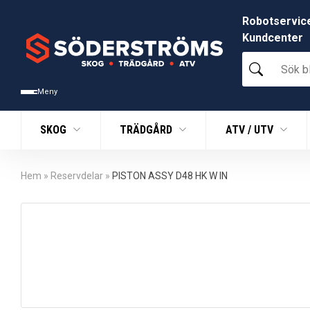
Robotservic
Kundcenter
Sök
bland
tusentals
Meny
produkter
SKOG
TRÄDGÅRD
ATV / UTV
Hem
»
Reservdelar
»
PISTON ASSY D48 HK W IN