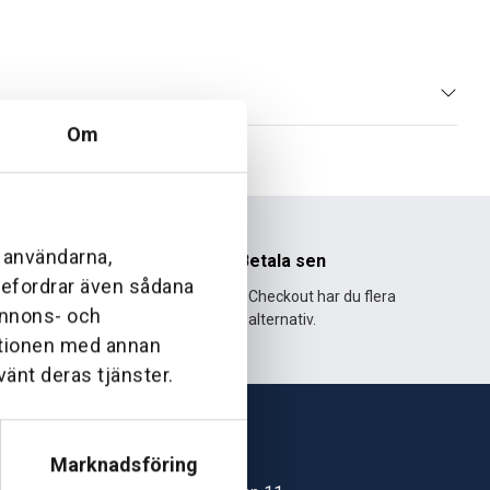
Om
l användarna,
nhet
Betala sen
ebefordrar även sådana
995 och har
Med Klarna Checkout har du flera
 annons- och
lväxt.
alternativ.
ationen med annan
vänt deras tjänster.
Marknadsföring
Skövde