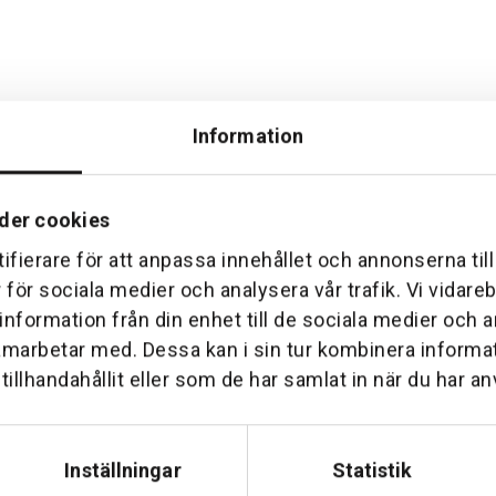
Information
der cookies
ifierare för att anpassa innehållet och annonserna til
Hemleverans
Över 30 års erfare
r för sociala medier och analysera vår trafik. Vi vidar
am till din dörr. Oavsett storlek.
Företaget startade 1 januari 1
 information från din enhet till de sociala medier och
sedan dess haft en god til
amarbetar med. Dessa kan i sin tur kombinera inform
illhandahållit eller som de har samlat in när du har an
Inställningar
Statistik