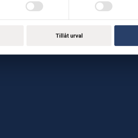
Telefon: 0500-414 1
ing
E-mail: support@soderst
e
rkstad
Tillåt urval
Gå till vår företagssu