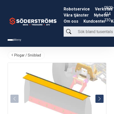
0500-
Robotservice
Verkstad
414
Våra tjänster
Nyheter
130
Om oss
Kundcenter
K
Sök
bland
Meny
tusentals
produkter
Plogar / Snöblad