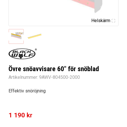
Helskärm
Övre snöavvisare 60″ för snöblad
Artikelnummer:
9AWV-804500-2000
Effektiv snöröjning
1 190
kr