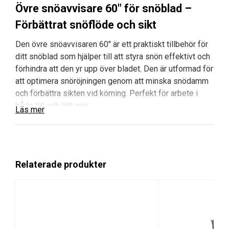
Övre snöavvisare 60″ för snöblad –
Förbättrat snöflöde och sikt
Den övre snöavvisaren 60″ är ett praktiskt tillbehör för
ditt snöblad som hjälper till att styra snön effektivt och
förhindra att den yr upp över bladet. Den är utformad för
att optimera snöröjningen genom att minska snödamm
och förbättra sikten vid körning. Perfekt för arbete i
både tät och lätt snö.
Läs mer
Fördelar och huvudegenskaper
Effektiv snöavvisning
– Hjälper till att leda bort
snön från bladets ovansida.
Relaterade produkter
Förbättrad sikt
– Minskar snödamm och ger
bättre arbetsförhållanden.
Robust konstruktion
– Tillverkad av slitstarka
material för lång hållbarhet.
Perfekt passform
– Anpassad för 60″ snöblad.