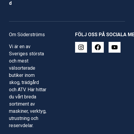
d
Om Söderströms
FÖLJ OSS PÅ SOCIALA M
Vi är en av
Sveriges största
och mest
välsorterade
butiker inom
skog, trädgård
och ATV. Här hittar
du vårt breda
sortiment av
maskiner, verktyg,
utrustning och
reservdelar.