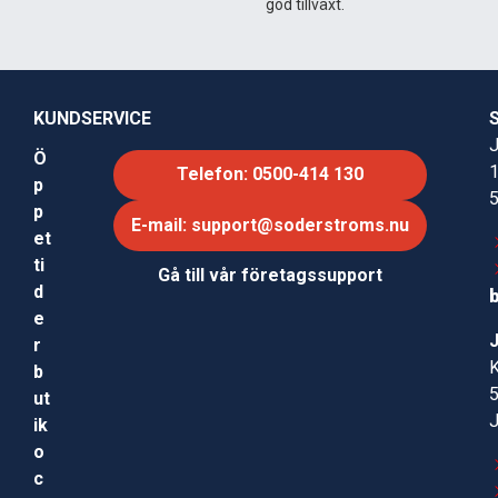
god tillväxt.
Köp nu och förbättra snöröjningen med bättre sikt
och effektivare plogning!
Meta title:
KUNDSERVICE
Övre snöavvisare 60″ för snöblad –
J
Ö
Telefon: 0500-414 130
p
Meta description:
p
E-mail: support@soderstroms.nu
et
ti
Gå till vår företagssupport
d
e
r
b
ut
ik
o
c