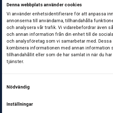
d
Denna webbplats använder cookies
a
Vi använder enhetsidentifierare för att anpassa in
g:
annonserna till användarna, tillhandahålla funktion
0
8:
och analysera vår trafik. Vi vidarebefordrar även s
0
och annan information från din enhet till de socia
0
och analysföretag som vi samarbetar med. Dessa k
–
kombinera informationen med annan information 
1
tillhandahållit eller som de har samlat in när du ha
7:
tjänster.
0
0
Samtyckesval
B
Nödvändig
ut
ik
S
Inställningar
k