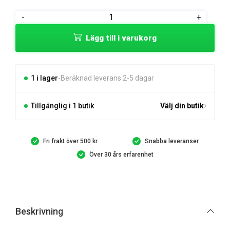
Övre
-
+
snöavvisare
Lägg till i varukorg
60"
för
snöblad
mängd
1 i lager
Beräknad leverans 2-5 dagar
Tillgänglig i 1 butik
Välj din butik
Fri frakt över 500 kr
Snabba leveranser
Över 30 års erfarenhet
Beskrivning