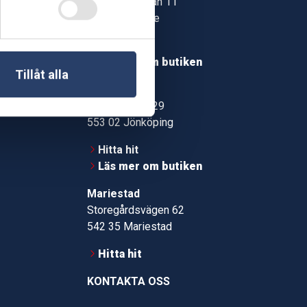
Jonstorpsgatan 11
549 37 Skövde
30
Hitta hit
roms.nu
Läs mer om butiken
Tillåt alla
pport
Jönköping
Kämpevägen 29
553 02 Jönköping
Hitta hit
Läs mer om butiken
Mariestad
Storegårdsvägen 62
542 35 Mariestad
Hitta hit
KONTAKTA OSS