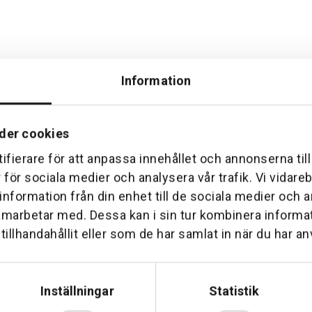
Information
der cookies
ifierare för att anpassa innehållet och annonserna til
Hemleverans
Över 30 års erfare
r för sociala medier och analysera vår trafik. Vi vidar
am till din dörr. Oavsett storlek.
Företaget startade 1 januari 1
 information från din enhet till de sociala medier och
sedan dess haft en god til
amarbetar med. Dessa kan i sin tur kombinera inform
illhandahållit eller som de har samlat in när du har an
Inställningar
Statistik