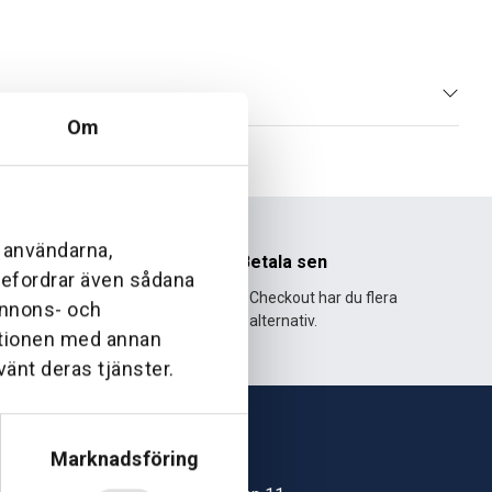
Om
l användarna,
nhet
Betala sen
ebefordrar även sådana
995 och har
Med Klarna Checkout har du flera
 annons- och
lväxt.
alternativ.
ationen med annan
vänt deras tjänster.
Marknadsföring
Skövde