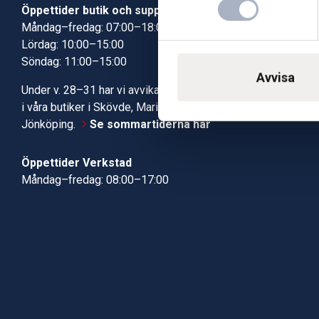
Öppettider butik och support
Butik Skövde
Måndag–fredag: 07:00–18:00
Butik Jönköp
Lördag: 10:00–15:00
Kundcenter
Söndag: 11:00–15:00
Robotservic
Avvisa
Boka tid i ve
Under v. 28–31 har vi avvikande öppettider
Verkstad
i våra butiker i Skövde, Mariestad och
Jönköping.
Se sommartiderna här
Öppettider Verkstad
Måndag–fredag: 08:00–17:00