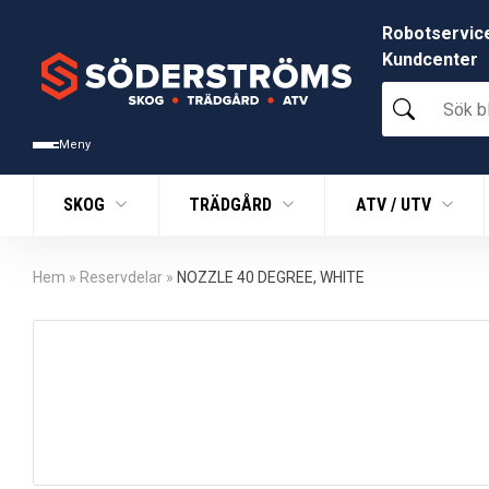
Robotservic
Kundcenter
Sök
bland
tusentals
Meny
produkter
SKOG
TRÄDGÅRD
ATV / UTV
Hem
»
Reservdelar
»
NOZZLE 40 DEGREE, WHITE