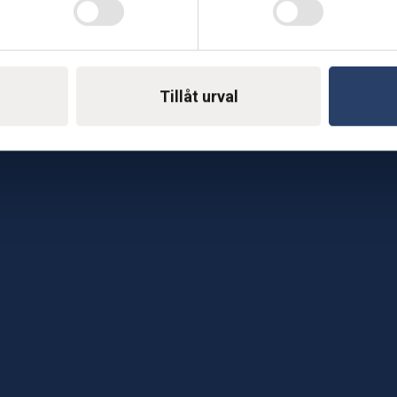
Telefon: 0500-414 1
ing
E-mail: support@soderst
e
Tillåt urval
rkstad
Gå till vår företagssu