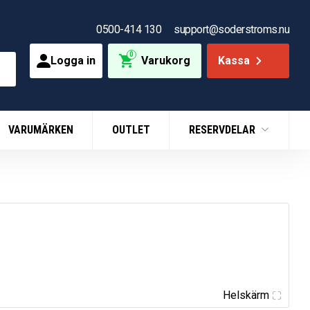
0500-414 130
support@soderstroms.nu
0
Logga in
Varukorg
Kassa
VARUMÄRKEN
OUTLET
RESERVDELAR
Helskärm