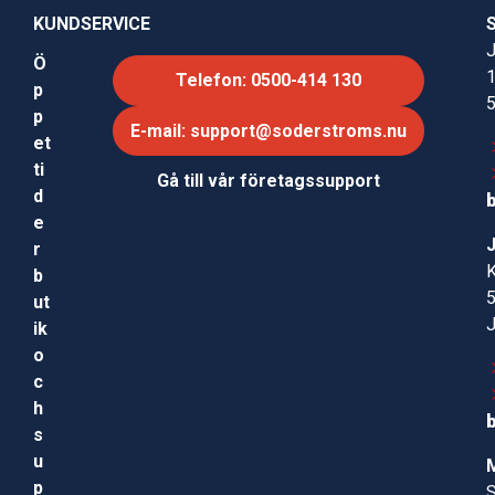
KUNDSERVICE
J
Ö
Telefon: 0500-414 130
p
p
E-mail: support@soderstroms.nu
et
ti
Gå till vår företagssupport
d
e
r
b
ut
ik
o
c
h
s
u
p
S