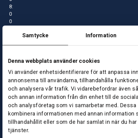
8:
0
0
–
Samtycke
Information
1
7:
0
0
Denna webbplats använder cookies
Vi använder enhetsidentifierare för att anpassa in
B
annonserna till användarna, tillhandahålla funktion
ut
och analysera vår trafik. Vi vidarebefordrar även s
ik
och annan information från din enhet till de socia
S
och analysföretag som vi samarbetar med. Dessa k
k
kombinera informationen med annan information 
ö
tillhandahållit eller som de har samlat in när du ha
v
tjänster.
d
e