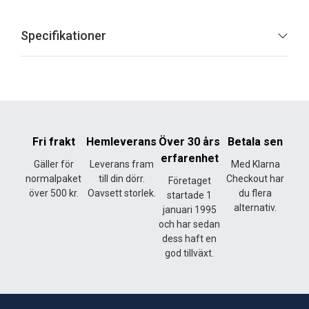
Specifikationer
Fri frakt
Hemleverans
Över 30 års
Betala sen
erfarenhet
Gäller för
Leverans fram
Med Klarna
normalpaket
till din dörr.
Checkout har
Företaget
över 500 kr.
Oavsett storlek.
du flera
startade 1
alternativ.
januari 1995
och har sedan
dess haft en
god tillväxt.