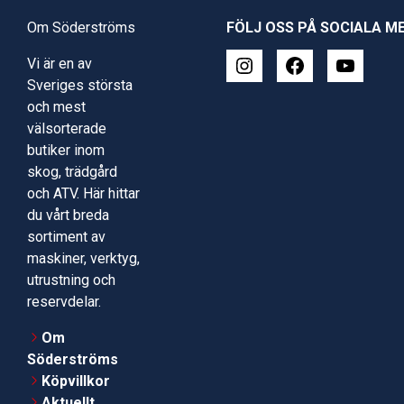
Om Söderströms
FÖLJ OSS PÅ SOCIALA M
Vi är en av
Sveriges största
och mest
välsorterade
butiker inom
skog, trädgård
och ATV. Här hittar
du vårt breda
sortiment av
maskiner, verktyg,
utrustning och
reservdelar.
Om
Söderströms
Köpvillkor
Aktuellt