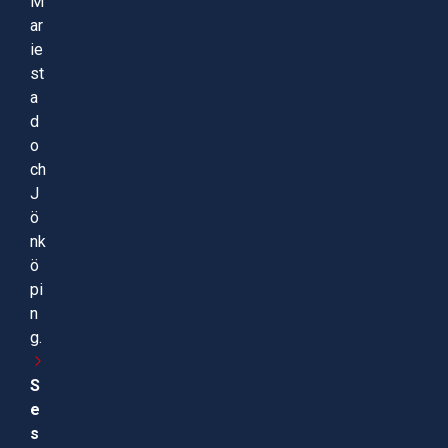
M
ar
ie
st
a
d
o
ch
J
ö
nk
ö
pi
n
g.
S
e
s