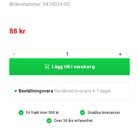
Artikelnummer:
5474034-05
88
kr
MOUNTING
-
+
PLATE
Lägg till i varukorg
TRANSAXLE
MOUNT
mängd
Beställningsvara
Beräknad leverans 4-7 dagar
Fri frakt över 500 kr
Snabba leveranser
Över 30 års erfarenhet