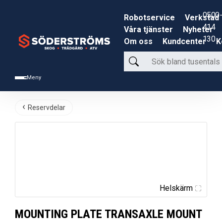
0500-
Robotservice
Verkstad
414
Våra tjänster
Nyheter
130
Om oss
Kundcenter
K
Sök
bland
Meny
tusentals
produkter
Reservdelar
Helskärm
MOUNTING PLATE TRANSAXLE MOUNT