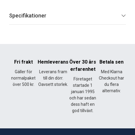
Specifikationer
Fri frakt
Hemleverans
Över 30 års
Betala sen
erfarenhet
Gäller för
Leverans fram
Med Klarna
normalpaket
till din dörr.
Checkout har
Företaget
över 500 kr.
Oavsett storlek.
du flera
startade 1
alternativ.
januari 1995
och har sedan
dess haft en
god tillväxt.