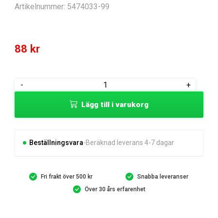
Artikelnummer:
5474033-99
88
kr
MOUNTING
-
+
PLATE
Lägg till i varukorg
CONNECTION
PLAT
mängd
Beställningsvara
Beräknad leverans 4-7 dagar
Fri frakt över 500 kr
Snabba leveranser
Över 30 års erfarenhet