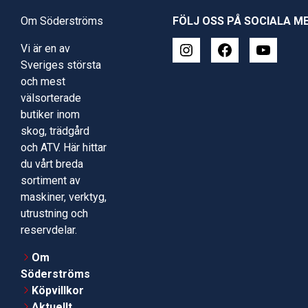
Om Söderströms
FÖLJ OSS PÅ SOCIALA M
Vi är en av
Sveriges största
och mest
välsorterade
butiker inom
skog, trädgård
och ATV. Här hittar
du vårt breda
sortiment av
maskiner, verktyg,
utrustning och
reservdelar.
Om
Söderströms
Köpvillkor
Aktuellt