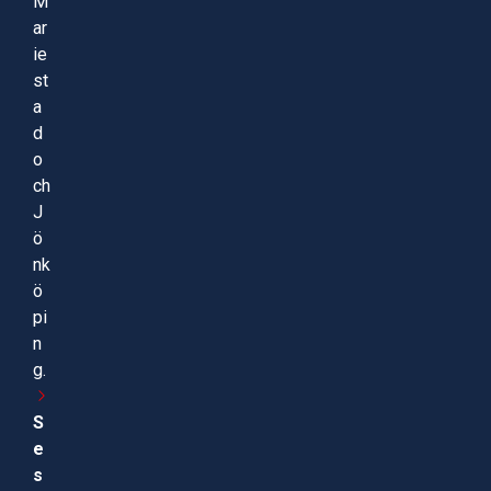
M
ar
ie
st
a
d
o
ch
J
ö
nk
ö
pi
n
g.
S
e
s