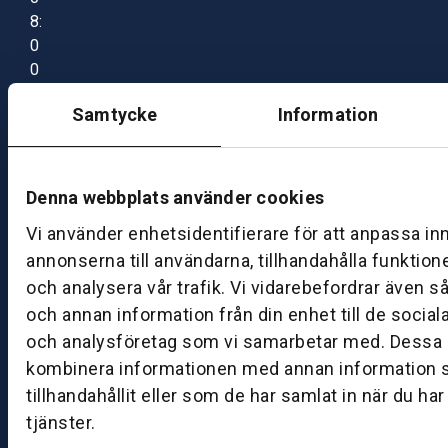
8:
0
0
–
Samtycke
Information
1
7:
0
0
Denna webbplats använder cookies
Vi använder enhetsidentifierare för att anpassa in
B
annonserna till användarna, tillhandahålla funktion
ut
och analysera vår trafik. Vi vidarebefordrar även s
ik
och annan information från din enhet till de socia
S
och analysföretag som vi samarbetar med. Dessa k
k
kombinera informationen med annan information 
ö
tillhandahållit eller som de har samlat in när du ha
v
tjänster.
d
e