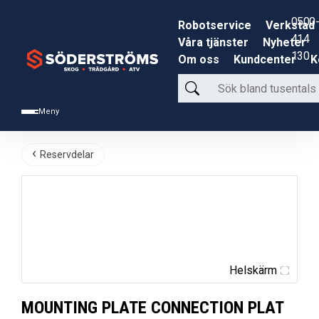
0500-
Robotservice
Verkstad
414
Våra tjänster
Nyheter
130
Om oss
Kundcenter
K
Sök
bland
Meny
tusentals
produkter
Reservdelar
Helskärm
MOUNTING PLATE CONNECTION PLAT