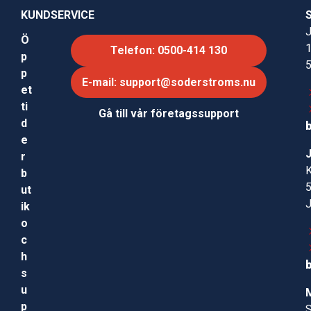
KUNDSERVICE
J
Ö
Telefon: 0500-414 130
p
p
E-mail: support@soderstroms.nu
et
ti
Gå till vår företagssupport
d
e
r
b
ut
ik
o
c
h
s
u
p
S